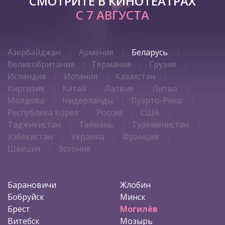
СМОТРИТЕ В КИНОТЕАТРАХ
С 7 АВГУСТА
Азербайджан
Армения
Беларусь
Великобритания
Германия
Грузия
Исландия
Испания
Казахстан
Киргизия
Китай
Латвия
Литва
Молдова
Нидерланды
Пуэрто-Рико
Республика Корея
Россия
США
Таджикистан
Тайвань
Туркменистан
Узбекистан
Украина
Франция
Швеция
Эстония
Барановичи
Жлобин
Бобруйск
Минск
Брест
Могилёв
Витебск
Мозырь