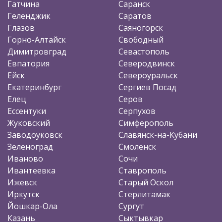
Гатчина
Саранск
Геленджик
Саратов
Глазов
Саяногорск
Горно-Алтайск
Свободный
Димитровград
Севастополь
Евпатория
Северодвинск
Ейск
Североуральск
Екатеринбург
Сергиев Посад
Елец
Серов
Ессентуки
Серпухов
Жуковский
Симферополь
Заводоуковск
Славянск-на-Кубани
Зеленоград
Смоленск
Иваново
Сочи
Ивантеевка
Ставрополь
Ижевск
Старый Оскол
Иркутск
Стерлитамак
Йошкар-Ола
Сургут
Казань
Сыктывкар