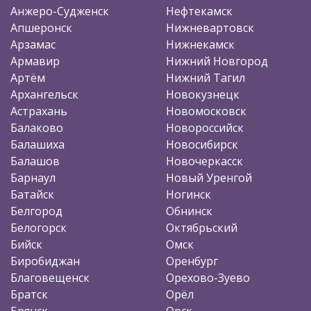
Анжеро-Судженск
Нефтекамск
Апшеронск
Нижневартовск
Арзамас
Нижнекамск
Армавир
Нижний Новгород
Артём
Нижний Тагил
Архангельск
Новокузнецк
Астрахань
Новомосковск
Балаково
Новороссийск
Балашиха
Новосибирск
Балашов
Новочеркасск
Барнаул
Новый Уренгой
Батайск
Ногинск
Белгород
Обнинск
Белогорск
Октябрьский
Бийск
Омск
Биробиджан
Оренбург
Благовещенск
Орехово-Зуево
Братск
Орёл
Брянск
Орск