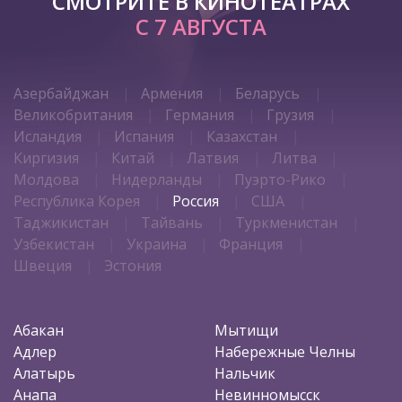
СМОТРИТЕ В КИНОТЕАТРАХ
С 7 АВГУСТА
Азербайджан
Армения
Беларусь
Великобритания
Германия
Грузия
Исландия
Испания
Казахстан
Киргизия
Китай
Латвия
Литва
Молдова
Нидерланды
Пуэрто-Рико
Республика Корея
Россия
США
Таджикистан
Тайвань
Туркменистан
Узбекистан
Украина
Франция
Швеция
Эстония
Абакан
Мытищи
Адлер
Набережные Челны
Алатырь
Нальчик
Анапа
Невинномысск