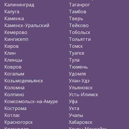
Калининград
Таганрог
Калуга
Тамбов
Каменка
Тверь
Каменск-Уральский
Тейково
Кемерово
Тобольск
Кингисепп
Тольятти
Киров
Томск
Клин
Туапсе
Клинцы
Тула
Ковров
Тюмень
Когалым
Удомля
Козьмодемьянск
Улан-Удэ
Коломна
Ульяновск
Колпино
Усть-Илимск
Комсомольск-на-Амуре
Уфа
Кострома
Ухта
Котлас
Учалы
Красногорск
Хабаровск
Краснодар
Ханты-Мансийск