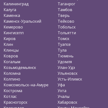
Калининград
Таганрог
Калуга
Тамбов
Каменка
Тверь
Каменск-Уральский
Тейково
Кемерово
Тобольск
Кингисепп
Тольятти
Киров
Томск
Клин
Туапсе
Клинцы
Тула
Ковров
Тюмень
Когалым
Удомля
Козьмодемьянск
Улан-Удэ
Коломна
Ульяновск
Колпино
Усть-Илимск
Комсомольск-на-Амуре
Уфа
Кострома
Ухта
Котлас
Учалы
Красногорск
Хабаровск
Краснодар
Ханты-Мансийск