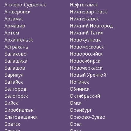
Анжеро-Судженск
Нефтекамск
Апшеронск
Нижневартовск
Арзамас
Нижнекамск
Армавир
Нижний Новгород
Артём
Нижний Тагил
Архангельск
Новокузнецк
Астрахань
Новомосковск
Балаково
Новороссийск
Балашиха
Новосибирск
Балашов
Новочеркасск
Барнаул
Новый Уренгой
Батайск
Ногинск
Белгород
Обнинск
Белогорск
Октябрьский
Бийск
Омск
Биробиджан
Оренбург
Благовещенск
Орехово-Зуево
Братск
Орёл
Брянск
Орск