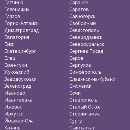
Гатчина
Саранск
Геленджик
Саратов
Глазов
Саяногорск
Горно-Алтайск
Свободный
Димитровград
Севастополь
Евпатория
Северодвинск
Ейск
Североуральск
Екатеринбург
Сергиев Посад
Елец
Серов
Ессентуки
Серпухов
Жуковский
Симферополь
Заводоуковск
Славянск-на-Кубани
Зеленоград
Смоленск
Иваново
Сочи
Ивантеевка
Ставрополь
Ижевск
Старый Оскол
Иркутск
Стерлитамак
Йошкар-Ола
Сургут
Казань
Сыктывкар