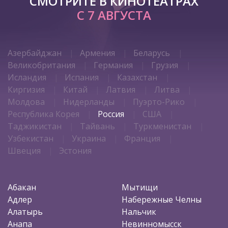
СМОТРИТЕ В КИНОТЕАТРАХ
С 7 АВГУСТА
Азербайджан
Армения
Беларусь
Великобритания
Германия
Грузия
Исландия
Испания
Казахстан
Киргизия
Китай
Латвия
Литва
Молдова
Нидерланды
Пуэрто-Рико
Республика Корея
Россия
США
Таджикистан
Тайвань
Туркменистан
Узбекистан
Украина
Франция
Швеция
Эстония
Абакан
Мытищи
Адлер
Набережные Челны
Алатырь
Нальчик
Анапа
Невинномысск