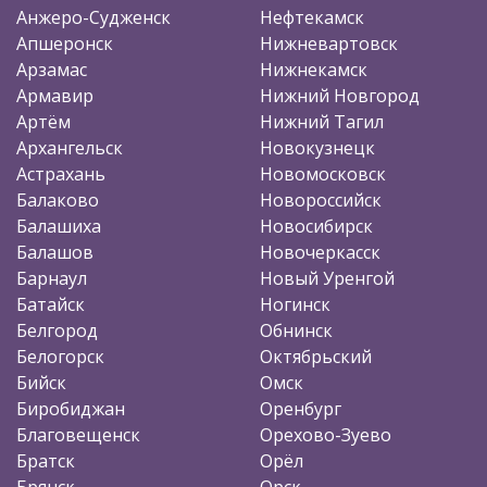
Анжеро-Судженск
Нефтекамск
Апшеронск
Нижневартовск
Арзамас
Нижнекамск
Армавир
Нижний Новгород
Артём
Нижний Тагил
Архангельск
Новокузнецк
Астрахань
Новомосковск
Балаково
Новороссийск
Балашиха
Новосибирск
Балашов
Новочеркасск
Барнаул
Новый Уренгой
Батайск
Ногинск
Белгород
Обнинск
Белогорск
Октябрьский
Бийск
Омск
Биробиджан
Оренбург
Благовещенск
Орехово-Зуево
Братск
Орёл
Брянск
Орск