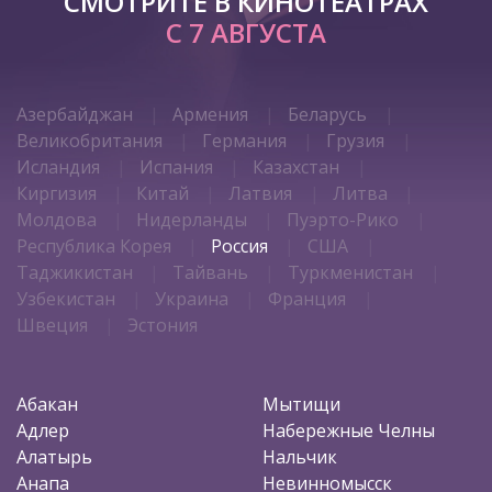
СМОТРИТЕ В КИНОТЕАТРАХ
С 7 АВГУСТА
Азербайджан
Армения
Беларусь
Великобритания
Германия
Грузия
Исландия
Испания
Казахстан
Киргизия
Китай
Латвия
Литва
Молдова
Нидерланды
Пуэрто-Рико
Республика Корея
Россия
США
Таджикистан
Тайвань
Туркменистан
Узбекистан
Украина
Франция
Швеция
Эстония
Абакан
Мытищи
Адлер
Набережные Челны
Алатырь
Нальчик
Анапа
Невинномысск