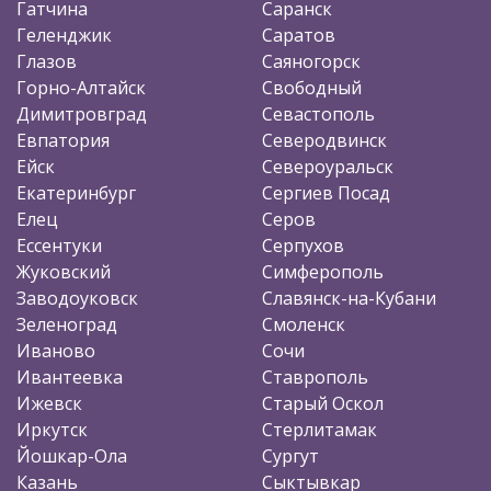
Гатчина
Саранск
Геленджик
Саратов
Глазов
Саяногорск
Горно-Алтайск
Свободный
Димитровград
Севастополь
Евпатория
Северодвинск
Ейск
Североуральск
Екатеринбург
Сергиев Посад
Елец
Серов
Ессентуки
Серпухов
Жуковский
Симферополь
Заводоуковск
Славянск-на-Кубани
Зеленоград
Смоленск
Иваново
Сочи
Ивантеевка
Ставрополь
Ижевск
Старый Оскол
Иркутск
Стерлитамак
Йошкар-Ола
Сургут
Казань
Сыктывкар