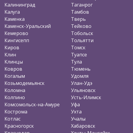
Калининград
Таганрог
Калуга
Тамбов
Каменка
Тверь
Каменск-Уральский
Тейково
Кемерово
Тобольск
Кингисепп
Тольятти
Киров
Томск
Клин
Туапсе
Клинцы
Тула
Ковров
Тюмень
Когалым
Удомля
Козьмодемьянск
Улан-Удэ
Коломна
Ульяновск
Колпино
Усть-Илимск
Комсомольск-на-Амуре
Уфа
Кострома
Ухта
Котлас
Учалы
Красногорск
Хабаровск
Краснодар
Ханты-Мансийск