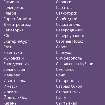
Гатчина
Саранск
Геленджик
Саратов
Глазов
Саяногорск
Горно-Алтайск
Свободный
Димитровград
Севастополь
Евпатория
Северодвинск
Ейск
Североуральск
Екатеринбург
Сергиев Посад
Елец
Серов
Ессентуки
Серпухов
Жуковский
Симферополь
Заводоуковск
Славянск-на-Кубани
Зеленоград
Смоленск
Иваново
Сочи
Ивантеевка
Ставрополь
Ижевск
Старый Оскол
Иркутск
Стерлитамак
Йошкар-Ола
Сургут
Казань
Сыктывкар