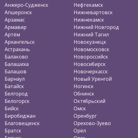
Анжеро-Судженск
Нефтекамск
Апшеронск
Нижневартовск
Арзамас
Нижнекамск
Армавир
Нижний Новгород
Артём
Нижний Тагил
Архангельск
Новокузнецк
Астрахань
Новомосковск
Балаково
Новороссийск
Балашиха
Новосибирск
Балашов
Новочеркасск
Барнаул
Новый Уренгой
Батайск
Ногинск
Белгород
Обнинск
Белогорск
Октябрьский
Бийск
Омск
Биробиджан
Оренбург
Благовещенск
Орехово-Зуево
Братск
Орёл
Брянск
Орск