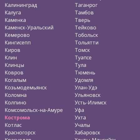
Калининград
Таганрог
Калуга
Тамбов
Каменка
Тверь
Каменск-Уральский
Тейково
Кемерово
Тобольск
Кингисепп
Тольятти
Киров
Томск
Клин
Туапсе
Клинцы
Тула
Ковров
Тюмень
Когалым
Удомля
Козьмодемьянск
Улан-Удэ
Коломна
Ульяновск
Колпино
Усть-Илимск
Комсомольск-на-Амуре
Уфа
Кострома
Ухта
Котлас
Учалы
Красногорск
Хабаровск
Краснодар
Ханты-Мансийск