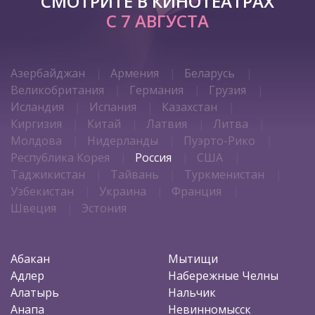
СМОТРИТЕ В КИНОТЕАТРАХ
С 7 АВГУСТА
Азербайджан
Армения
Беларусь
Великобритания
Германия
Грузия
Исландия
Испания
Казахстан
Киргизия
Китай
Латвия
Литва
Молдова
Нидерланды
Пуэрто-Рико
Республика Корея
Россия
США
Таджикистан
Тайвань
Туркменистан
Узбекистан
Украина
Франция
Швеция
Эстония
Абакан
Мытищи
Адлер
Набережные Челны
Алатырь
Нальчик
Анапа
Невинномысск