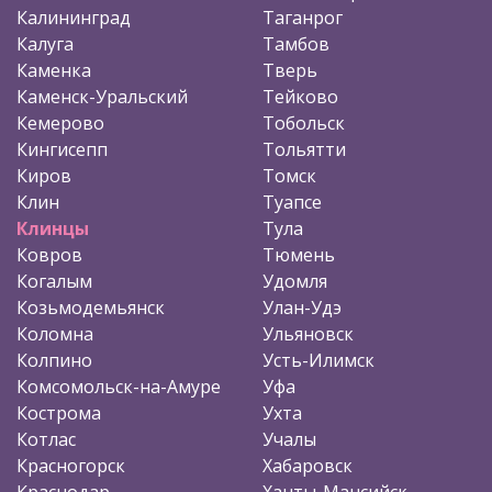
Калининград
Таганрог
Калуга
Тамбов
Каменка
Тверь
Каменск-Уральский
Тейково
Кемерово
Тобольск
Кингисепп
Тольятти
Киров
Томск
Клин
Туапсе
Клинцы
Тула
Ковров
Тюмень
Когалым
Удомля
Козьмодемьянск
Улан-Удэ
Коломна
Ульяновск
Колпино
Усть-Илимск
Комсомольск-на-Амуре
Уфа
Кострома
Ухта
Котлас
Учалы
Красногорск
Хабаровск
Краснодар
Ханты-Мансийск