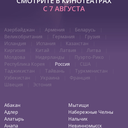
СМОТРИТЕ В КИНОТЕАТРАХ
С 7 АВГУСТА
Азербайджан
Армения
Беларусь
Великобритания
Германия
Грузия
Исландия
Испания
Казахстан
Киргизия
Китай
Латвия
Литва
Молдова
Нидерланды
Пуэрто-Рико
Республика Корея
Россия
США
Таджикистан
Тайвань
Туркменистан
Узбекистан
Украина
Франция
Швеция
Эстония
Абакан
Мытищи
Адлер
Набережные Челны
Алатырь
Нальчик
Анапа
Невинномысск