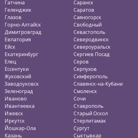
Гатчина
Саранск
Геленджик
Саратов
Глазов
Саяногорск
Горно-Алтайск
Свободный
Димитровград
Севастополь
Евпатория
Северодвинск
Ейск
Североуральск
Екатеринбург
Сергиев Посад
Елец
Серов
Ессентуки
Серпухов
Жуковский
Симферополь
Заводоуковск
Славянск-на-Кубани
Зеленоград
Смоленск
Иваново
Сочи
Ивантеевка
Ставрополь
Ижевск
Старый Оскол
Иркутск
Стерлитамак
Йошкар-Ола
Сургут
Казань
Сыктывкар