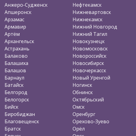
Анжеро-Судженск
Нефтекамск
Апшеронск
Нижневартовск
Арзамас
Нижнекамск
Армавир
Нижний Новгород
Артём
Нижний Тагил
Архангельск
Новокузнецк
Астрахань
Новомосковск
Балаково
Новороссийск
Балашиха
Новосибирск
Балашов
Новочеркасск
Барнаул
Новый Уренгой
Батайск
Ногинск
Белгород
Обнинск
Белогорск
Октябрьский
Бийск
Омск
Биробиджан
Оренбург
Благовещенск
Орехово-Зуево
Братск
Орёл
Брянск
Орск