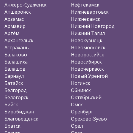
Анжеро-Судженск
Нефтекамск
Апшеронск
Нижневартовск
Арзамас
Нижнекамск
Армавир
Нижний Новгород
Артём
Нижний Тагил
Архангельск
Новокузнецк
Астрахань
Новомосковск
Балаково
Новороссийск
Балашиха
Новосибирск
Балашов
Новочеркасск
Барнаул
Новый Уренгой
Батайск
Ногинск
Белгород
Обнинск
Белогорск
Октябрьский
Бийск
Омск
Биробиджан
Оренбург
Благовещенск
Орехово-Зуево
Братск
Орёл
Брянск
Орск