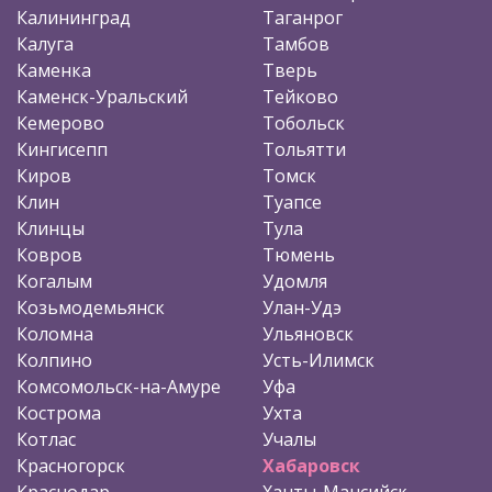
Калининград
Таганрог
Калуга
Тамбов
Каменка
Тверь
Каменск-Уральский
Тейково
Кемерово
Тобольск
Кингисепп
Тольятти
Киров
Томск
Клин
Туапсе
Клинцы
Тула
Ковров
Тюмень
Когалым
Удомля
Козьмодемьянск
Улан-Удэ
Коломна
Ульяновск
Колпино
Усть-Илимск
Комсомольск-на-Амуре
Уфа
Кострома
Ухта
Котлас
Учалы
Красногорск
Хабаровск
Краснодар
Ханты-Мансийск