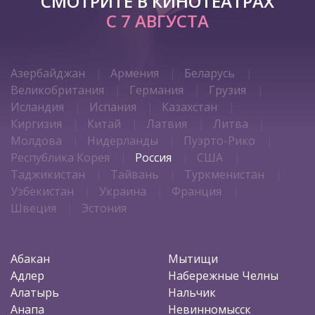
СМОТРИТЕ В КИНОТЕАТРАХ
С 7 АВГУСТА
Азербайджан
Армения
Беларусь
Великобритания
Германия
Грузия
Исландия
Испания
Казахстан
Киргизия
Китай
Латвия
Литва
Молдова
Нидерланды
Пуэрто-Рико
Республика Корея
Россия
США
Таджикистан
Тайвань
Туркменистан
Узбекистан
Украина
Франция
Швеция
Эстония
Абакан
Мытищи
Адлер
Набережные Челны
Алатырь
Нальчик
Анапа
Невинномысск