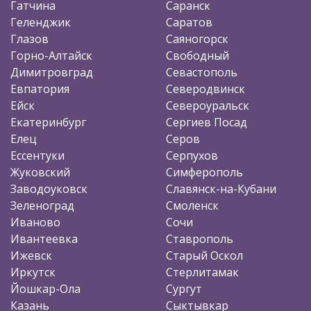
Гатчина
Саранск
Геленджик
Саратов
Глазов
Саяногорск
Горно-Алтайск
Свободный
Димитровград
Севастополь
Евпатория
Северодвинск
Ейск
Североуральск
Екатеринбург
Сергиев Посад
Елец
Серов
Ессентуки
Серпухов
Жуковский
Симферополь
Заводоуковск
Славянск-на-Кубани
Зеленоград
Смоленск
Иваново
Сочи
Ивантеевка
Ставрополь
Ижевск
Старый Оскол
Иркутск
Стерлитамак
Йошкар-Ола
Сургут
Казань
Сыктывкар