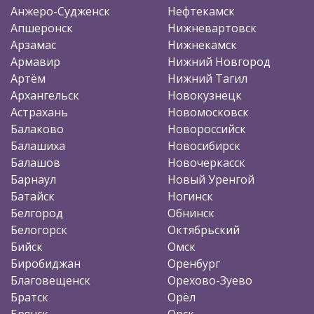
Анжеро-Судженск
Нефтекамск
Апшеронск
Нижневартовск
Арзамас
Нижнекамск
Армавир
Нижний Новгород
Артём
Нижний Тагил
Архангельск
Новокузнецк
Астрахань
Новомосковск
Балаково
Новороссийск
Балашиха
Новосибирск
Балашов
Новочеркасск
Барнаул
Новый Уренгой
Батайск
Ногинск
Белгород
Обнинск
Белогорск
Октябрьский
Бийск
Омск
Биробиджан
Оренбург
Благовещенск
Орехово-Зуево
Братск
Орёл
Брянск
Орск