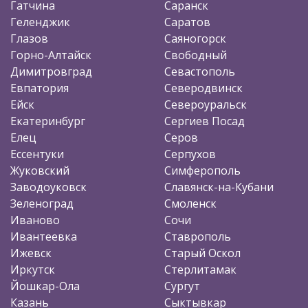
Гатчина
Саранск
Геленджик
Саратов
Глазов
Саяногорск
Горно-Алтайск
Свободный
Димитровград
Севастополь
Евпатория
Северодвинск
Ейск
Североуральск
Екатеринбург
Сергиев Посад
Елец
Серов
Ессентуки
Серпухов
Жуковский
Симферополь
Заводоуковск
Славянск-на-Кубани
Зеленоград
Смоленск
Иваново
Сочи
Ивантеевка
Ставрополь
Ижевск
Старый Оскол
Иркутск
Стерлитамак
Йошкар-Ола
Сургут
Казань
Сыктывкар