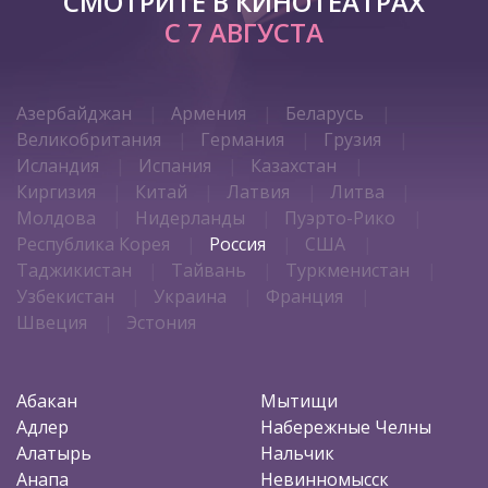
СМОТРИТЕ В КИНОТЕАТРАХ
С 7 АВГУСТА
Азербайджан
Армения
Беларусь
Великобритания
Германия
Грузия
Исландия
Испания
Казахстан
Киргизия
Китай
Латвия
Литва
Молдова
Нидерланды
Пуэрто-Рико
Республика Корея
Россия
США
Таджикистан
Тайвань
Туркменистан
Узбекистан
Украина
Франция
Швеция
Эстония
Абакан
Мытищи
Адлер
Набережные Челны
Алатырь
Нальчик
Анапа
Невинномысск