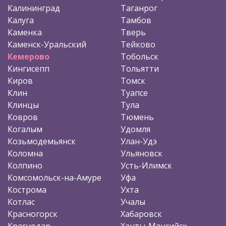
Калининград
Таганрог
Калуга
Тамбов
Каменка
Тверь
Каменск-Уральский
Тейково
Кемерово
Тобольск
Кингисепп
Тольятти
Киров
Томск
Клин
Туапсе
Клинцы
Тула
Ковров
Тюмень
Когалым
Удомля
Козьмодемьянск
Улан-Удэ
Коломна
Ульяновск
Колпино
Усть-Илимск
Комсомольск-на-Амуре
Уфа
Кострома
Ухта
Котлас
Учалы
Красногорск
Хабаровск
Краснодар
Ханты-Мансийск