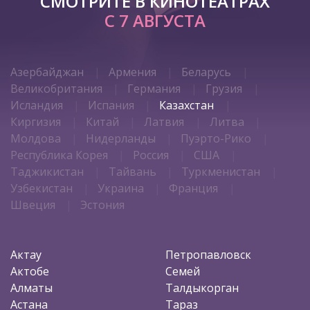
СМОТРИТЕ В КИНОТЕАТРАХ
С 7 АВГУСТА
Азербайджан
Армения
Беларусь
Великобритания
Германия
Грузия
Исландия
Испания
Казахстан
Киргизия
Китай
Латвия
Литва
Молдова
Нидерланды
Пуэрто-Рико
Республика Корея
Россия
США
Таджикистан
Тайвань
Туркменистан
Узбекистан
Украина
Франция
Швеция
Эстония
Актау
Петропавловск
Актобе
Семей
Алматы
Талдыкорган
Астана
Тараз