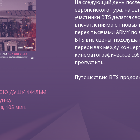
На следующий день после
европейского тура, на од
участники BTS делятся с
впечатлениями от новых 
перед тысячами ARMY по в
BTS вне сцены, подслушат
перерывах между концерт
кинематографическое со
пропустить.
Путешествие BTS продолж
ВОЮ ДУШУ. ФИЛЬМ
ун-су
я, 105 мин.