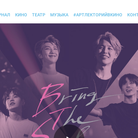
РНАЛ
КИНО
ТЕАТР
МУЗЫКА
#АРТЛЕКТОРИЙВКИНО
КОН