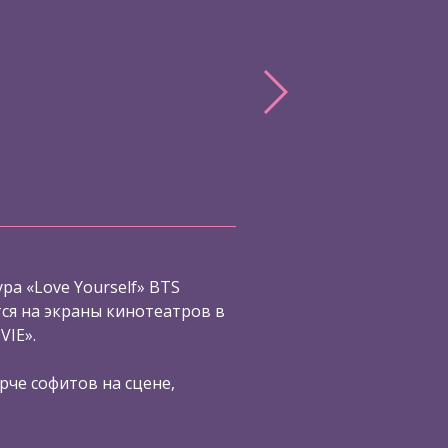
ра «Love Yourself» BTS
я на экраны кинотеатров в
VIE».
рче софитов на сцене,