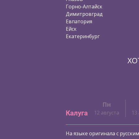
Горно-Алтайск
Димитровград
Евпатория
Ейск
Екатеринбург
ХО
Сб
Вс
Пн
Калуга
та
10 августа
11 августа
12 августа
13
На языке оригинала с русски