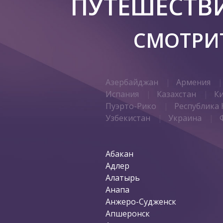
ПУТЕШЕСТВ
СМОТРИТ
Азербайджан
Армения
Испания
Казахстан
К
Пуэрто-Рико
Республика 
Узбекистан
Украина
Абакан
Адлер
Алатырь
Анапа
Анжеро-Судженск
Апшеронск