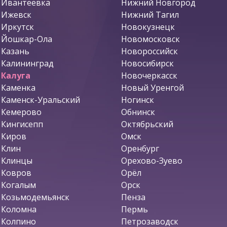
Ивантеевка
Нижний Новгород
Ижевск
Нижний Тагил
Иркутск
Новокузнецк
Йошкар-Ола
Новомосковск
Казань
Новороссийск
Калининград
Новосибирск
Калуга
Новочеркасск
Каменка
Новый Уренгой
Каменск-Уральский
Ногинск
Кемерово
Обнинск
Кингисепп
Октябрьский
Киров
Омск
Клин
Оренбург
Клинцы
Орехово-Зуево
Ковров
Орёл
Когалым
Орск
Козьмодемьянск
Пенза
Коломна
Пермь
Колпино
Петрозаводск