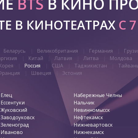
ИЕ
BTS
В КИНО ПР
Е В КИНОТЕАТРАХ
С 
Беларусь
Великобритания
Германия
Грузи
иргизия
Китай
Латвия
Литва
Молдова
Корея
Россия
США
Таджикистан
Тайван
Франция
Швеция
Эстония
Елец
Набережные Челны
Ессентуки
Нальчик
Жуковский
Невинномысск
Заводоуковск
Нефтекамск
Зеленоград
Нижневартовск
Иваново
Нижнекамск