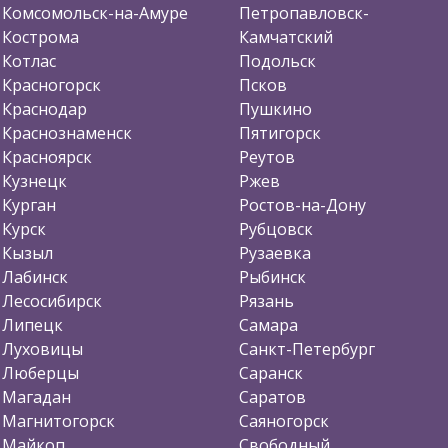
Комсомольск-на-Амуре
Петропавловск-
Кострома
Камчатский
Котлас
Подольск
Красногорск
Псков
Краснодар
Пушкино
Краснознаменск
Пятигорск
Красноярск
Реутов
Кузнецк
Ржев
Курган
Ростов-на-Дону
Курск
Рубцовск
Кызыл
Рузаевка
Лабинск
Рыбинск
Лесосибирск
Рязань
Липецк
Самара
Луховицы
Санкт-Петербург
Люберцы
Саранск
Магадан
Саратов
Магнитогорск
Саяногорск
Майкоп
Свободный