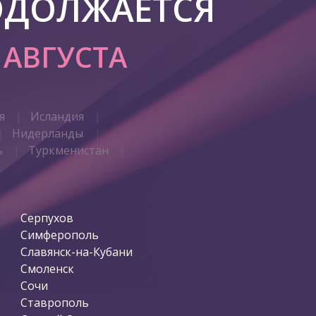
ОДОЛЖАЕТСЯ
7 АВГУСТА
я
Исландия
Нидерланды
ь
Туркменистан
Серпухов
Симферополь
Славянск-на-Кубани
Смоленск
Сочи
Ставрополь