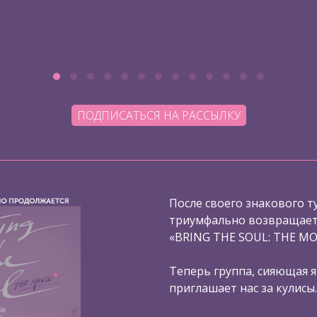
ПОДПИСАТЬСЯ НА РАССЫЛКУ
После своего знакового ту
триумфально возвращаетс
«BRING THE SOUL: THE MO
Теперь группа, сияющая я
приглашает нас за кулисы.