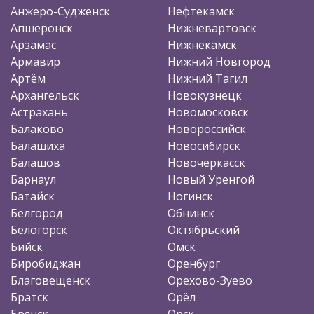
Анжеро-Судженск
Нефтекамск
Апшеронск
Нижневартовск
Арзамас
Нижнекамск
Армавир
Нижний Новгород
Артём
Нижний Тагил
Архангельск
Новокузнецк
Астрахань
Новомосковск
Балаково
Новороссийск
Балашиха
Новосибирск
Балашов
Новочеркасск
Барнаул
Новый Уренгой
Батайск
Ногинск
Белгород
Обнинск
Белогорск
Октябрьский
Бийск
Омск
Биробиджан
Оренбург
Благовещенск
Орехово-Зуево
Братск
Орёл
Брянск
Орск