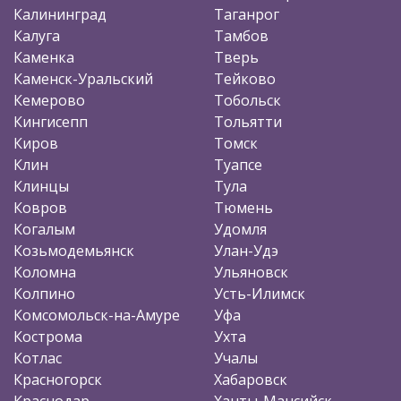
Калининград
Таганрог
Калуга
Тамбов
Каменка
Тверь
Каменск-Уральский
Тейково
Кемерово
Тобольск
Кингисепп
Тольятти
Киров
Томск
Клин
Туапсе
Клинцы
Тула
Ковров
Тюмень
Когалым
Удомля
Козьмодемьянск
Улан-Удэ
Коломна
Ульяновск
Колпино
Усть-Илимск
Комсомольск-на-Амуре
Уфа
Кострома
Ухта
Котлас
Учалы
Красногорск
Хабаровск
Краснодар
Ханты-Мансийск