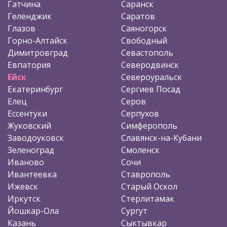
Гатчина
Саранск
Геленджик
Саратов
Глазов
Саяногорск
Горно-Алтайск
Свободный
Димитровград
Севастополь
Евпатория
Северодвинск
Ейск
Североуральск
Екатеринбург
Сергиев Посад
Елец
Серов
Ессентуки
Серпухов
Жуковский
Симферополь
Заводоуковск
Славянск-на-Кубани
Зеленоград
Смоленск
Иваново
Сочи
Ивантеевка
Ставрополь
Ижевск
Старый Оскол
Иркутск
Стерлитамак
Йошкар-Ола
Сургут
Казань
Сыктывкар