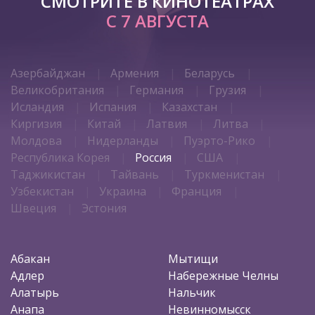
СМОТРИТЕ В КИНОТЕАТРАХ
С 7 АВГУСТА
Азербайджан
Армения
Беларусь
Великобритания
Германия
Грузия
Исландия
Испания
Казахстан
Киргизия
Китай
Латвия
Литва
Молдова
Нидерланды
Пуэрто-Рико
Республика Корея
Россия
США
Таджикистан
Тайвань
Туркменистан
Узбекистан
Украина
Франция
Швеция
Эстония
Абакан
Мытищи
Адлер
Набережные Челны
Алатырь
Нальчик
Анапа
Невинномысск