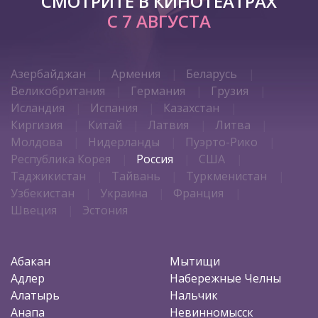
СМОТРИТЕ В КИНОТЕАТРАХ
С 7 АВГУСТА
Азербайджан
Армения
Беларусь
Великобритания
Германия
Грузия
Исландия
Испания
Казахстан
Киргизия
Китай
Латвия
Литва
Молдова
Нидерланды
Пуэрто-Рико
Республика Корея
Россия
США
Таджикистан
Тайвань
Туркменистан
Узбекистан
Украина
Франция
Швеция
Эстония
Абакан
Мытищи
Адлер
Набережные Челны
Алатырь
Нальчик
Анапа
Невинномысск