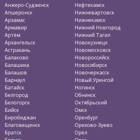
Анжеро-Судженск
Нефтекамск
Апшеронск
Нижневартовск
Арзамас
Нижнекамск
Армавир
Нижний Новгород
Артём
Нижний Тагил
Архангельск
Новокузнецк
Астрахань
Новомосковск
Балаково
Новороссийск
Балашиха
Новосибирск
Балашов
Новочеркасск
Барнаул
Новый Уренгой
Батайск
Ногинск
Белгород
Обнинск
Белогорск
Октябрьский
Бийск
Омск
Биробиджан
Оренбург
Благовещенск
Орехово-Зуево
Братск
Орёл
Брянск
Орск