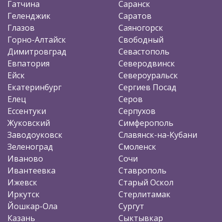
Гатчина
Саранск
Геленджик
Саратов
Глазов
Саяногорск
Горно-Алтайск
Свободный
Димитровград
Севастополь
Евпатория
Северодвинск
Ейск
Североуральск
Екатеринбург
Сергиев Посад
Елец
Серов
Ессентуки
Серпухов
Жуковский
Симферополь
Заводоуковск
Славянск-на-Кубани
Зеленоград
Смоленск
Иваново
Сочи
Ивантеевка
Ставрополь
Ижевск
Старый Оскол
Иркутск
Стерлитамак
Йошкар-Ола
Сургут
Казань
Сыктывкар