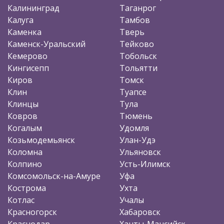
Калининград
Таганрог
Калуга
Тамбов
Каменка
Тверь
Каменск-Уральский
Тейково
Кемерово
Тобольск
Кингисепп
Тольятти
Киров
Томск
Клин
Туапсе
Клинцы
Тула
Ковров
Тюмень
Когалым
Удомля
Козьмодемьянск
Улан-Удэ
Коломна
Ульяновск
Колпино
Усть-Илимск
Комсомольск-на-Амуре
Уфа
Кострома
Ухта
Котлас
Учалы
Красногорск
Хабаровск
Краснодар
Ханты-Мансийск