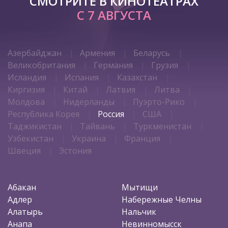
СМОТРИТЕ В КИНОТЕАТРАХ
С 7 АВГУСТА
Азербайджан
Армения
Беларусь
Великобритания
Германия
Грузия
Исландия
Испания
Казахстан
Киргизия
Китай
Латвия
Литва
Молдова
Нидерланды
Пуэрто-Рико
Республика Корея
Россия
США
Таджикистан
Тайвань
Туркменистан
Узбекистан
Украина
Франция
Швеция
Эстония
Абакан
Мытищи
Адлер
Набережные Челны
Алатырь
Нальчик
Анапа
Невинномысск