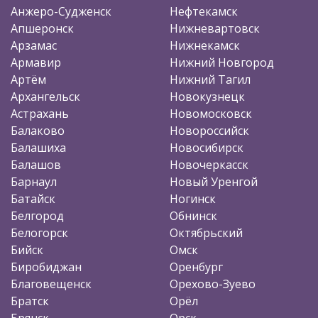
Анжеро-Судженск
Нефтекамск
Апшеронск
Нижневартовск
Арзамас
Нижнекамск
Армавир
Нижний Новгород
Артём
Нижний Тагил
Архангельск
Новокузнецк
Астрахань
Новомосковск
Балаково
Новороссийск
Балашиха
Новосибирск
Балашов
Новочеркасск
Барнаул
Новый Уренгой
Батайск
Ногинск
Белгород
Обнинск
Белогорск
Октябрьский
Бийск
Омск
Биробиджан
Оренбург
Благовещенск
Орехово-Зуево
Братск
Орёл
Брянск
Орск