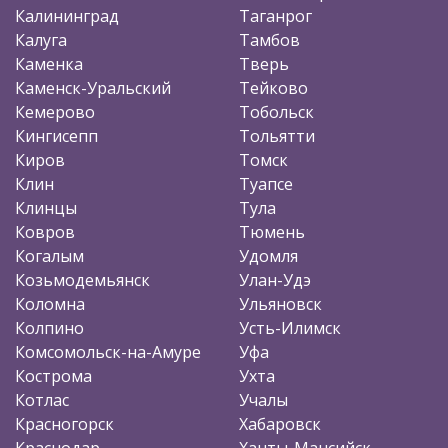
Калининград
Таганрог
Калуга
Тамбов
Каменка
Тверь
Каменск-Уральский
Тейково
Кемерово
Тобольск
Кингисепп
Тольятти
Киров
Томск
Клин
Туапсе
Клинцы
Тула
Ковров
Тюмень
Когалым
Удомля
Козьмодемьянск
Улан-Удэ
Коломна
Ульяновск
Колпино
Усть-Илимск
Комсомольск-на-Амуре
Уфа
Кострома
Ухта
Котлас
Учалы
Красногорск
Хабаровск
Краснодар
Ханты-Мансийск