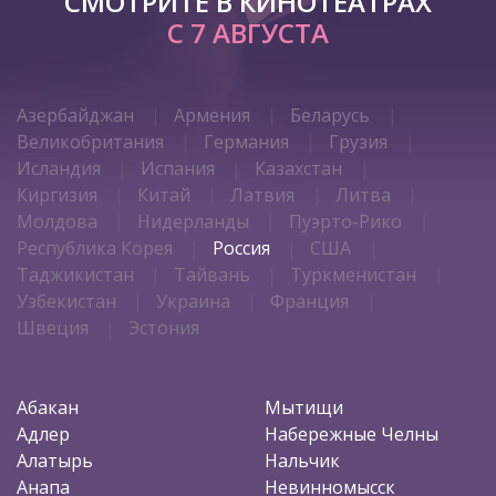
СМОТРИТЕ В КИНОТЕАТРАХ
С 7 АВГУСТА
Азербайджан
Армения
Беларусь
Великобритания
Германия
Грузия
Исландия
Испания
Казахстан
Киргизия
Китай
Латвия
Литва
Молдова
Нидерланды
Пуэрто-Рико
Республика Корея
Россия
США
Таджикистан
Тайвань
Туркменистан
Узбекистан
Украина
Франция
Швеция
Эстония
Абакан
Мытищи
Адлер
Набережные Челны
Алатырь
Нальчик
Анапа
Невинномысск