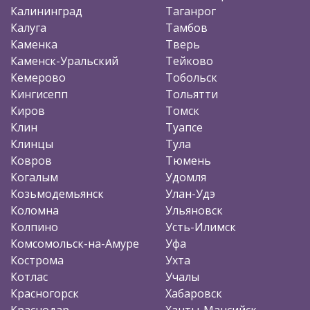
Калининград
Таганрог
Калуга
Тамбов
Каменка
Тверь
Каменск-Уральский
Тейково
Кемерово
Тобольск
Кингисепп
Тольятти
Киров
Томск
Клин
Туапсе
Клинцы
Тула
Ковров
Тюмень
Когалым
Удомля
Козьмодемьянск
Улан-Удэ
Коломна
Ульяновск
Колпино
Усть-Илимск
Комсомольск-на-Амуре
Уфа
Кострома
Ухта
Котлас
Учалы
Красногорск
Хабаровск
Краснодар
Ханты-Мансийск