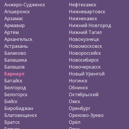
Анжеро-Судженск
Нефтекамск
Апшеронск
Нижневартовск
Арзамас
Нижнекамск
Армавир
Нижний Новгород
Артём
Нижний Тагил
Архангельск
Новокузнецк
Астрахань
Новомосковск
Балаково
Новороссийск
Балашиха
Новосибирск
Балашов
Новочеркасск
Барнаул
Новый Уренгой
Батайск
Ногинск
Белгород
Обнинск
Белогорск
Октябрьский
Бийск
Омск
Биробиджан
Оренбург
Благовещенск
Орехово-Зуево
Братск
Орёл
Брянск
Орск