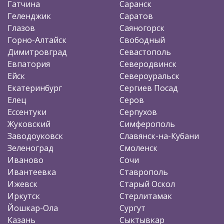
Гатчина
Саранск
Геленджик
Саратов
Глазов
Саяногорск
Горно-Алтайск
Свободный
Димитровград
Севастополь
Евпатория
Северодвинск
Ейск
Североуральск
Екатеринбург
Сергиев Посад
Елец
Серов
Ессентуки
Серпухов
Жуковский
Симферополь
Заводоуковск
Славянск-на-Кубани
Зеленоград
Смоленск
Иваново
Сочи
Ивантеевка
Ставрополь
Ижевск
Старый Оскол
Иркутск
Стерлитамак
Йошкар-Ола
Сургут
Казань
Сыктывкар