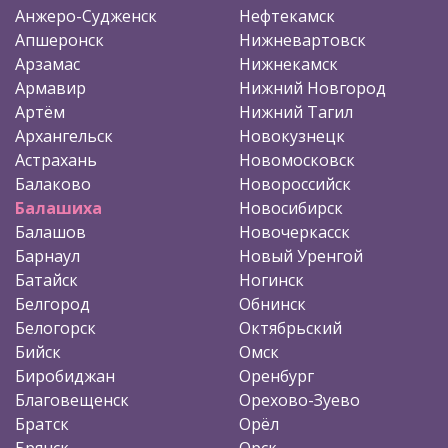
Анжеро-Судженск
Нефтекамск
Апшеронск
Нижневартовск
Арзамас
Нижнекамск
Армавир
Нижний Новгород
Артём
Нижний Тагил
Архангельск
Новокузнецк
Астрахань
Новомосковск
Балаково
Новороссийск
Балашиха
Новосибирск
Балашов
Новочеркасск
Барнаул
Новый Уренгой
Батайск
Ногинск
Белгород
Обнинск
Белогорск
Октябрьский
Бийск
Омск
Биробиджан
Оренбург
Благовещенск
Орехово-Зуево
Братск
Орёл
Брянск
Орск