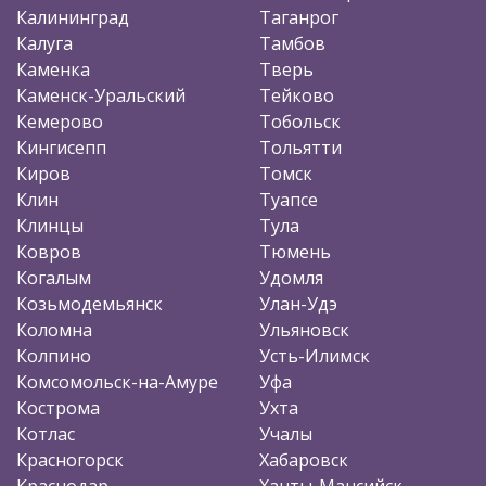
Калининград
Таганрог
Калуга
Тамбов
Каменка
Тверь
Каменск-Уральский
Тейково
Кемерово
Тобольск
Кингисепп
Тольятти
Киров
Томск
Клин
Туапсе
Клинцы
Тула
Ковров
Тюмень
Когалым
Удомля
Козьмодемьянск
Улан-Удэ
Коломна
Ульяновск
Колпино
Усть-Илимск
Комсомольск-на-Амуре
Уфа
Кострома
Ухта
Котлас
Учалы
Красногорск
Хабаровск
Краснодар
Ханты-Мансийск