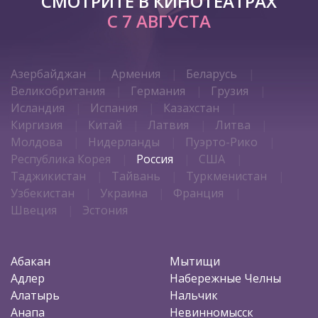
СМОТРИТЕ В КИНОТЕАТРАХ
С 7 АВГУСТА
Азербайджан
Армения
Беларусь
Великобритания
Германия
Грузия
Исландия
Испания
Казахстан
Киргизия
Китай
Латвия
Литва
Молдова
Нидерланды
Пуэрто-Рико
Республика Корея
Россия
США
Таджикистан
Тайвань
Туркменистан
Узбекистан
Украина
Франция
Швеция
Эстония
Абакан
Мытищи
Адлер
Набережные Челны
Алатырь
Нальчик
Анапа
Невинномысск