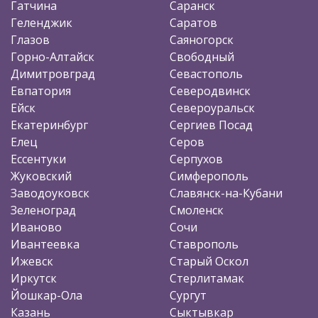
Гатчина
Саранск
Геленджик
Саратов
Глазов
Саяногорск
Горно-Алтайск
Свободный
Димитровград
Севастополь
Евпатория
Северодвинск
Ейск
Североуральск
Екатеринбург
Сергиев Посад
Елец
Серов
Ессентуки
Серпухов
Жуковский
Симферополь
Заводоуковск
Славянск-на-Кубани
Зеленоград
Смоленск
Иваново
Сочи
Ивантеевка
Ставрополь
Ижевск
Старый Оскол
Иркутск
Стерлитамак
Йошкар-Ола
Сургут
Казань
Сыктывкар