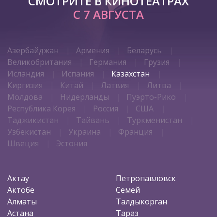
СМОТРИТЕ В КИНОТЕАТРАХ
С 7 АВГУСТА
Азербайджан
Армения
Беларусь
Великобритания
Германия
Грузия
Исландия
Испания
Казахстан
Киргизия
Китай
Латвия
Литва
Молдова
Нидерланды
Пуэрто-Рико
Республика Корея
Россия
США
Таджикистан
Тайвань
Туркменистан
Узбекистан
Украина
Франция
Швеция
Эстония
Актау
Петропавловск
Актобе
Семей
Алматы
Талдыкорган
Астана
Тараз