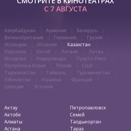
СМОТРИТЕ В КИНОТЕАТРАХ
С 7 АВГУСТА
Азербайджан
Армения
Беларусь
Великобритания
Германия
Грузия
Исландия
Испания
Казахстан
Киргизия
Китай
Латвия
Литва
Молдова
Нидерланды
Пуэрто-Рико
Республика Корея
Россия
США
Таджикистан
Тайвань
Туркменистан
Узбекистан
Украина
Франция
Швеция
Эстония
Актау
Петропавловск
Актобе
Семей
Алматы
Талдыкорган
Астана
Тараз