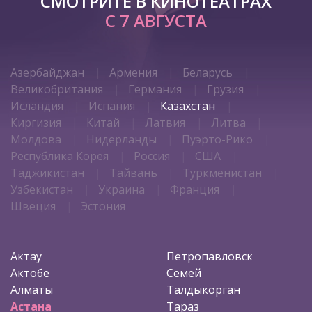
СМОТРИТЕ В КИНОТЕАТРАХ
С 7 АВГУСТА
Азербайджан
Армения
Беларусь
Великобритания
Германия
Грузия
Исландия
Испания
Казахстан
Киргизия
Китай
Латвия
Литва
Молдова
Нидерланды
Пуэрто-Рико
Республика Корея
Россия
США
Таджикистан
Тайвань
Туркменистан
Узбекистан
Украина
Франция
Швеция
Эстония
Актау
Петропавловск
Актобе
Семей
Алматы
Талдыкорган
Астана
Тараз