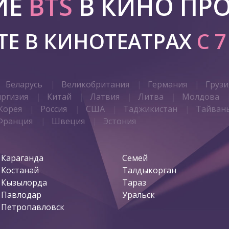
ИЕ
BTS
В КИНО ПР
Е В КИНОТЕАТРАХ
С 
Беларусь
Великобритания
Германия
Грузи
иргизия
Китай
Латвия
Литва
Молдова
Корея
Россия
США
Таджикистан
Тайван
Франция
Швеция
Эстония
Караганда
Семей
Костанай
Талдыкорган
Кызылорда
Тараз
Павлодар
Уральск
Петропавловск