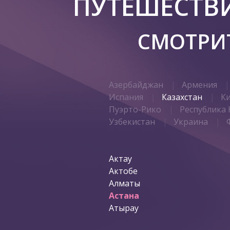
ПУТЕШЕСТВ
СМОТРИТ
Азербайджан
Армения
Испания
Казахстан
К
Пуэрто-Рико
Республика 
Узбекистан
Украина
Актау
Актобе
Алматы
Астана
Атырау