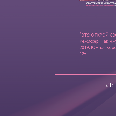
*
BTS: ОТКРОЙ С
Режиссёр: Пак Чж
2019, Южная Коре
12+
#B