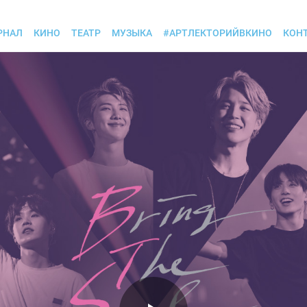
РНАЛ
КИНО
ТЕАТР
МУЗЫКА
#АРТЛЕКТОРИЙВКИНО
КОН