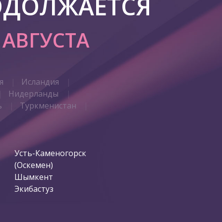
ОДОЛЖАЕТСЯ
7 АВГУСТА
я
Исландия
Нидерланды
ь
Туркменистан
Усть-Каменогорск
(Оскемен)
Шымкент
Экибастуз