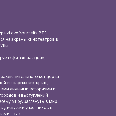
ра «Love Yourself» BTS
я на экраны кинотеатров в
VIE».
рче софитов на сцене,
 заключительного концерта
ной из парижских крыш,
воими личными историями и
городов и выступлений
сему миру. Заглянуть в мир
ь дискуссии участников в
ами – такое