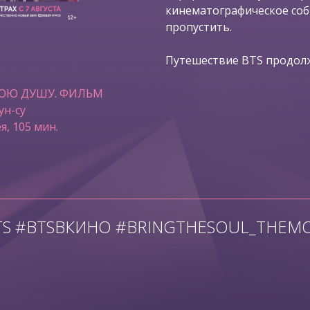
кинематографическое со
пропустить.
Путешествие BTS продолж
ВОЮ ДУШУ. ФИЛЬМ
ун-су
я, 105 мин.
TS #BTSВКИНО #BRINGTHESOUL_THEMO