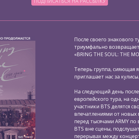
ПОДПИСАТЬСЯ НА РАССЫЛКУ
После своего знакового ту
триумфально возвращаетс
«BRING THE SOUL: THE MO
Теперь группа, сияющая я
приглашает нас за кулисы.
На следующий день после
европейского тура, на од
участники BTS делятся с
впечатлениями от новых 
перед тысячами ARMY по в
BTS вне сцены, подслушат
перерывах между концерт