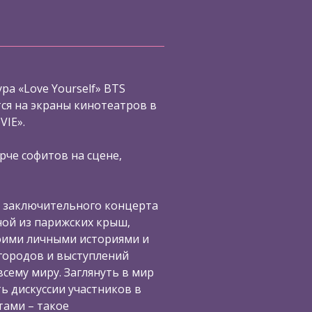
ра «Love Yourself» BTS
я на экраны кинотеатров в
VIE».
рче софитов на сцене,
 заключительного концерта
ной из парижских крыш,
воими личными историями и
городов и выступлений
сему миру. Заглянуть в мир
ь дискуссии участников в
ами – такое