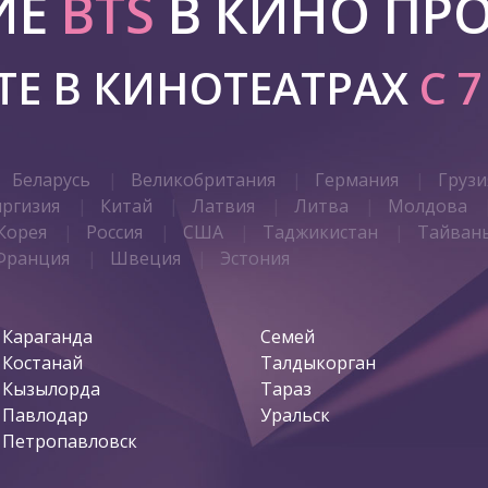
ИЕ
BTS
В КИНО ПР
Е В КИНОТЕАТРАХ
С 
Беларусь
Великобритания
Германия
Грузи
иргизия
Китай
Латвия
Литва
Молдова
Корея
Россия
США
Таджикистан
Тайван
Франция
Швеция
Эстония
Караганда
Семей
Костанай
Талдыкорган
Кызылорда
Тараз
Павлодар
Уральск
Петропавловск