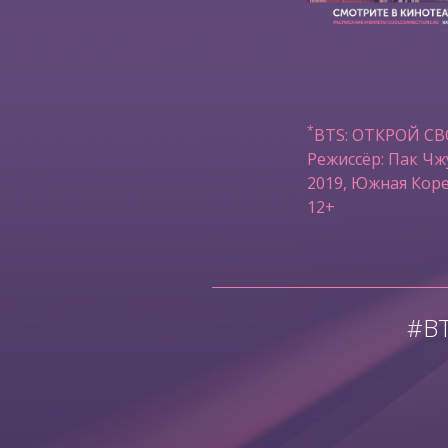
*
BTS: ОТКРОЙ С
Режиссёр: Пак Чж
2019, Южная Коре
12+
#B