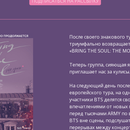
ПОДПИСАТЬСЯ НА РАССЫЛКУ
После своего знакового ту
триумфально возвращаетс
«BRING THE SOUL: THE MO
Теперь группа, сияющая я
приглашает нас за кулисы.
На следующий день после
европейского тура, на од
участники BTS делятся с
впечатлениями от новых 
перед тысячами ARMY по в
BTS вне сцены, подслушат
перерывах между концерт