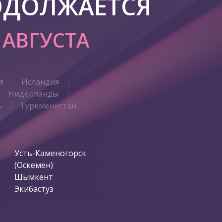
ОДОЛЖАЕТСЯ
7 АВГУСТА
я
Исландия
Нидерланды
ь
Туркменистан
Усть-Каменогорск
(Оскемен)
Шымкент
Экибастуз