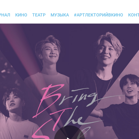
РНАЛ
КИНО
ТЕАТР
МУЗЫКА
#АРТЛЕКТОРИЙВКИНО
КОН