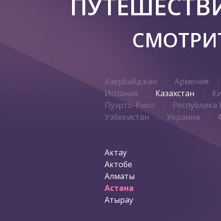
ПУТЕШЕСТВ
СМОТРИТ
Азербайджан
Армения
Испания
Казахстан
К
Пуэрто-Рико
Республика 
Узбекистан
Украина
Актау
Актобе
Алматы
Астана
Атырау