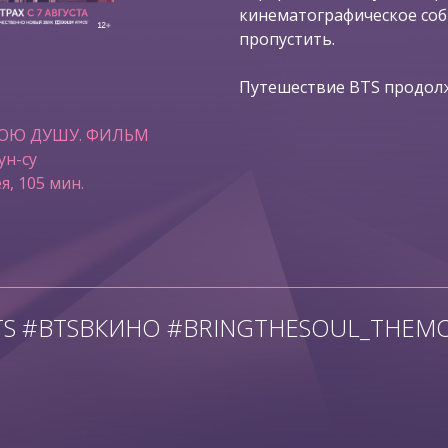
кинематографическое со
пропустить.
Путешествие BTS продолж
ВОЮ ДУШУ. ФИЛЬМ
ун-су
я, 105 мин.
TS #BTSВКИНО #BRINGTHESOUL_THEMO