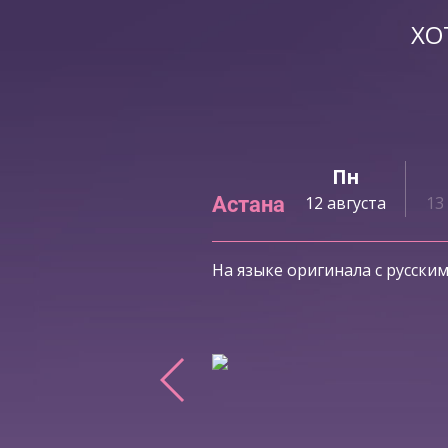
ХО
Сб
Вс
Пн
Астана
ста
10 августа
11 августа
12 августа
13
На языке оригинала с русски