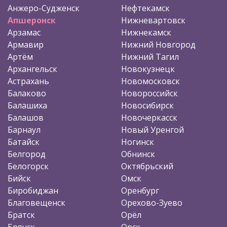
Анжеро-Судженск
Нефтекамск
Апшеронск
Нижневартовск
Арзамас
Нижнекамск
Армавир
Нижний Новгород
Артём
Нижний Тагил
Архангельск
Новокузнецк
Астрахань
Новомосковск
Балаково
Новороссийск
Балашиха
Новосибирск
Балашов
Новочеркасск
Барнаул
Новый Уренгой
Батайск
Ногинск
Белгород
Обнинск
Белогорск
Октябрьский
Бийск
Омск
Биробиджан
Оренбург
Благовещенск
Орехово-Зуево
Братск
Орёл
Брянск
Орск