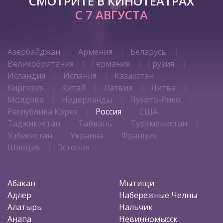
СМОТРИТЕ В КИНОТЕАТРАХ
С 7 АВГУСТА
Азербайджан
Армения
Беларусь
Великобритания
Германия
Грузия
Исландия
Испания
Казахстан
Киргизия
Китай
Латвия
Литва
Молдова
Нидерланды
Пуэрто-Рико
Республика Корея
Россия
США
Таджикистан
Тайвань
Туркменистан
Узбекистан
Украина
Франция
Швеция
Эстония
Абакан
Мытищи
Адлер
Набережные Челны
Алатырь
Нальчик
Анапа
Невинномысск