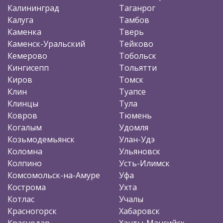
Калининград
Таганрог
Калуга
Тамбов
Каменка
Тверь
Каменск-Уральский
Тейково
Кемерово
Тобольск
Кингисепп
Тольятти
Киров
Томск
Клин
Туапсе
Клинцы
Тула
Ковров
Тюмень
Когалым
Удомля
Козьмодемьянск
Улан-Удэ
Коломна
Ульяновск
Колпино
Усть-Илимск
Комсомольск-на-Амуре
Уфа
Кострома
Ухта
Котлас
Учалы
Красногорск
Хабаровск
Краснодар
Ханты-Мансийск