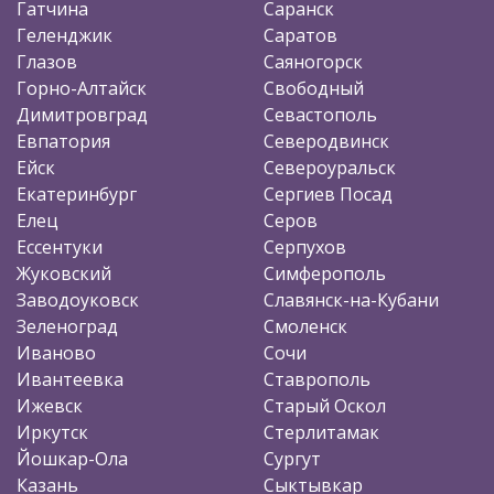
Гатчина
Саранск
Геленджик
Саратов
Глазов
Саяногорск
Горно-Алтайск
Свободный
Димитровград
Севастополь
Евпатория
Северодвинск
Ейск
Североуральск
Екатеринбург
Сергиев Посад
Елец
Серов
Ессентуки
Серпухов
Жуковский
Симферополь
Заводоуковск
Славянск-на-Кубани
Зеленоград
Смоленск
Иваново
Сочи
Ивантеевка
Ставрополь
Ижевск
Старый Оскол
Иркутск
Стерлитамак
Йошкар-Ола
Сургут
Казань
Сыктывкар