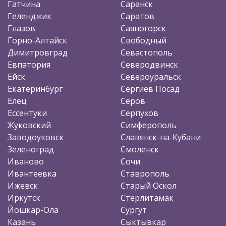
Гатчина
Саранск
Геленджик
Саратов
Глазов
Саяногорск
Горно-Алтайск
Свободный
Димитровград
Севастополь
Евпатория
Северодвинск
Ейск
Североуральск
Екатеринбург
Сергиев Посад
Елец
Серов
Ессентуки
Серпухов
Жуковский
Симферополь
Заводоуковск
Славянск-на-Кубани
Зеленоград
Смоленск
Иваново
Сочи
Ивантеевка
Ставрополь
Ижевск
Старый Оскол
Иркутск
Стерлитамак
Йошкар-Ола
Сургут
Казань
Сыктывкар