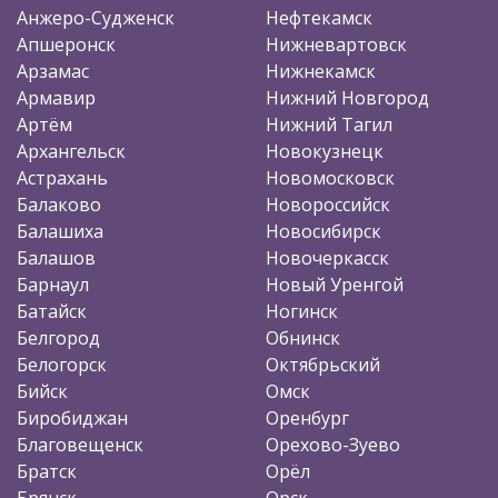
Анжеро-Судженск
Нефтекамск
Апшеронск
Нижневартовск
Арзамас
Нижнекамск
Армавир
Нижний Новгород
Артём
Нижний Тагил
Архангельск
Новокузнецк
Астрахань
Новомосковск
Балаково
Новороссийск
Балашиха
Новосибирск
Балашов
Новочеркасск
Барнаул
Новый Уренгой
Батайск
Ногинск
Белгород
Обнинск
Белогорск
Октябрьский
Бийск
Омск
Биробиджан
Оренбург
Благовещенск
Орехово-Зуево
Братск
Орёл
Брянск
Орск