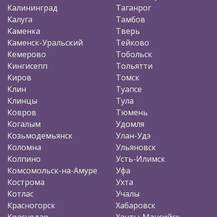
Калининград
Таганрог
Калуга
Тамбов
Каменка
Тверь
Каменск-Уральский
Тейково
Кемерово
Тобольск
Кингисепп
Тольятти
Киров
Томск
Клин
Туапсе
Клинцы
Тула
Ковров
Тюмень
Когалым
Удомля
Козьмодемьянск
Улан-Удэ
Коломна
Ульяновск
Колпино
Усть-Илимск
Комсомольск-на-Амуре
Уфа
Кострома
Ухта
Котлас
Учалы
Красногорск
Хабаровск
Краснодар
Ханты-Мансийск