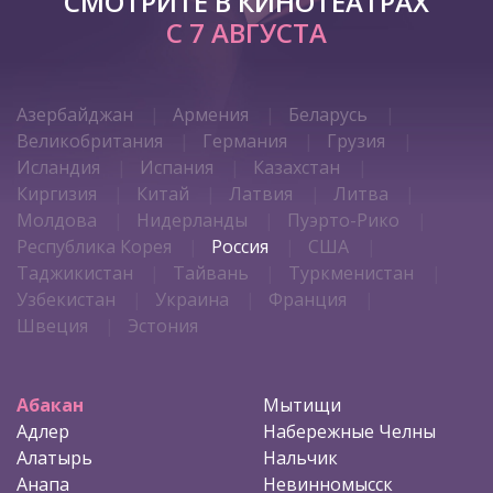
СМОТРИТЕ В КИНОТЕАТРАХ
С 7 АВГУСТА
Азербайджан
Армения
Беларусь
Великобритания
Германия
Грузия
Исландия
Испания
Казахстан
Киргизия
Китай
Латвия
Литва
Молдова
Нидерланды
Пуэрто-Рико
Республика Корея
Россия
США
Таджикистан
Тайвань
Туркменистан
Узбекистан
Украина
Франция
Швеция
Эстония
Абакан
Мытищи
Адлер
Набережные Челны
Алатырь
Нальчик
Анапа
Невинномысск