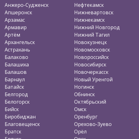
Анжеро-Судженск
Нефтекамск
Апшеронск
Нижневартовск
Арзамас
Нижнекамск
Армавир
Нижний Новгород
Артём
Нижний Тагил
Архангельск
Новокузнецк
Астрахань
Новомосковск
Балаково
Новороссийск
Балашиха
Новосибирск
Балашов
Новочеркасск
Барнаул
Новый Уренгой
Батайск
Ногинск
Белгород
Обнинск
Белогорск
Октябрьский
Бийск
Омск
Биробиджан
Оренбург
Благовещенск
Орехово-Зуево
Братск
Орёл
Брянск
Орск