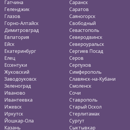
Гатчина
Саранск
Геленджик
Саратов
Глазов
Саяногорск
Горно-Алтайск
Свободный
Димитровград
Севастополь
Евпатория
Северодвинск
Ейск
Североуральск
Екатеринбург
Сергиев Посад
Елец
Серов
Ессентуки
Серпухов
Жуковский
Симферополь
Заводоуковск
Славянск-на-Кубани
Зеленоград
Смоленск
Иваново
Сочи
Ивантеевка
Ставрополь
Ижевск
Старый Оскол
Иркутск
Стерлитамак
Йошкар-Ола
Сургут
Казань
Сыктывкар