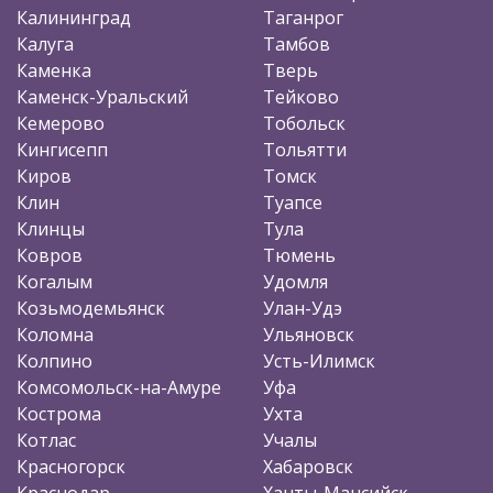
Калининград
Таганрог
Калуга
Тамбов
Каменка
Тверь
Каменск-Уральский
Тейково
Кемерово
Тобольск
Кингисепп
Тольятти
Киров
Томск
Клин
Туапсе
Клинцы
Тула
Ковров
Тюмень
Когалым
Удомля
Козьмодемьянск
Улан-Удэ
Коломна
Ульяновск
Колпино
Усть-Илимск
Комсомольск-на-Амуре
Уфа
Кострома
Ухта
Котлас
Учалы
Красногорск
Хабаровск
Краснодар
Ханты-Мансийск