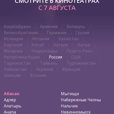
СМОТРИТЕ В КИНОТЕАТРАХ
С 7 АВГУСТА
Азербайджан
Армения
Беларусь
Великобритания
Германия
Грузия
Исландия
Испания
Казахстан
Киргизия
Китай
Латвия
Литва
Молдова
Нидерланды
Пуэрто-Рико
Республика Корея
Россия
США
Таджикистан
Тайвань
Туркменистан
Узбекистан
Украина
Франция
Швеция
Эстония
Абакан
Мытищи
Адлер
Набережные Челны
Алатырь
Нальчик
Анапа
Невинномысск