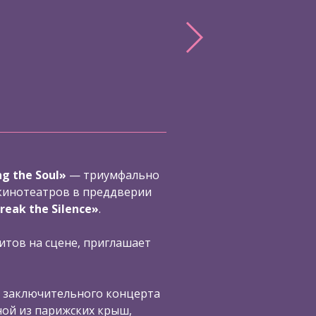
ng the Soul»
— триумфально
кинотеатров в преддверии
reak the Silence»
.
итов на сцене, приглашает
 заключительного концерта
ной из парижских крыш,