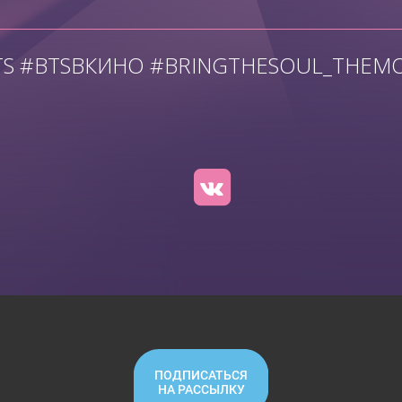
TS #BTSВКИНО #BRINGTHESOUL_THEMO
ПОДПИСАТЬСЯ
НА РАССЫЛКУ