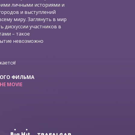
воими личными историями и
городов и выступлений
сему миру. Заглянуть в мир
ь дискуссии участников в
ами – такое
бытие невозможно
ается!
ВОГО ФИЛЬМА
THE MOVIE