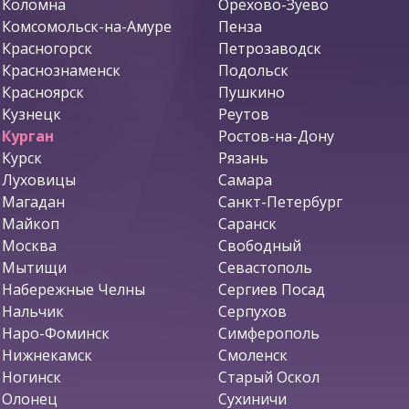
Коломна
Орехово-Зуево
Комсомольск-на-Амуре
Пенза
Красногорск
Петрозаводск
Краснознаменск
Подольск
Красноярск
Пушкино
Кузнецк
Реутов
Курган
Ростов-на-Дону
Курск
Рязань
Луховицы
Самара
Магадан
Санкт-Петербург
Майкоп
Саранск
Москва
Свободный
Мытищи
Севастополь
Набережные Челны
Сергиев Посад
Нальчик
Серпухов
Наро-Фоминск
Симферополь
Нижнекамск
Смоленск
Ногинск
Старый Оскол
Олонец
Сухиничи