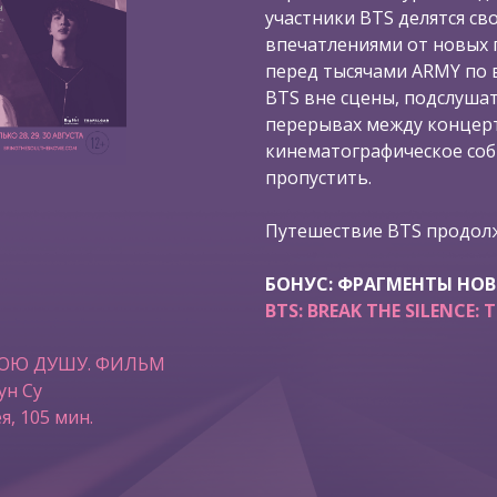
участники BTS делятся с
впечатлениями от новых 
перед тысячами ARMY по в
BTS вне сцены, подслушат
перерывах между концерт
кинематографическое со
пропустить.
Путешествие BTS продолж
БОНУС: ФРАГМЕНТЫ НО
BTS: BREAK THE SILENCE: 
ВОЮ ДУШУ. ФИЛЬМ
ун Су
я, 105 мин.