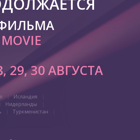
ОДОЛЖАЕТСЯ
 ФИЛЬМА
E MOVIE
8, 29, 30 АВГУСТА
я
Исландия
Нидерланды
ь
Туркменистан