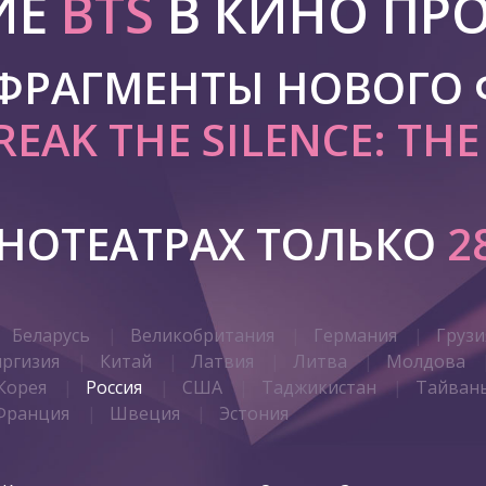
ИЕ
BTS
В КИНО ПР
 ФРАГМЕНТЫ НОВОГО
REAK THE SILENCE: TH
ИНОТЕАТРАХ ТОЛЬКО
2
Беларусь
Великобритания
Германия
Грузи
иргизия
Китай
Латвия
Литва
Молдова
Корея
Россия
США
Таджикистан
Тайван
Франция
Швеция
Эстония