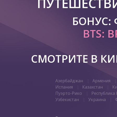
ПУТЕШЕСТВ
БОНУС:
BTS: B
СМОТРИТЕ В К
Азербайджан
Армения
Испания
Казахстан
К
Пуэрто-Рико
Республика 
Узбекистан
Украина