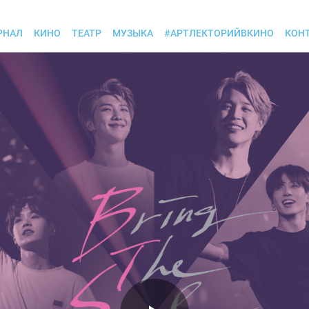
РНАЛ
КИНО
ТЕАТР
МУЗЫКА
#АРТЛЕКТОРИЙВКИНО
КОН