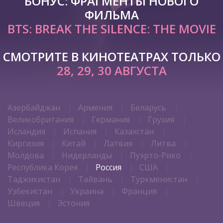
БОНУС: ФРАГМЕНТЫ НОВОГО
ФИЛЬМА
BTS: BREAK THE SILENCE: THE MOVIE
СМОТРИТЕ В КИНОТЕАТРАХ ТОЛЬКО
28, 29, 30 АВГУСТА
Азербайджан
Армения
Беларусь
Великобритания
Германия
Грузия
Исландия
Испания
Казахстан
Киргизия
Китай
Латвия
Литва
Молдова
Нидерланды
Пуэрто-Рико
Республика Корея
Россия
США
Таджикистан
Тайвань
Туркменистан
Узбекистан
Украина
Франция
Швеция
Эстония