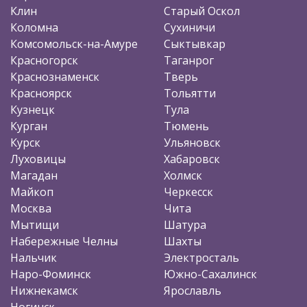
Клин
Старый Оскол
Коломна
Сухиничи
Комсомольск-на-Амуре
Сыктывкар
Красногорск
Таганрог
Краснознаменск
Тверь
Красноярск
Тольятти
Кузнецк
Тула
Курган
Тюмень
Курск
Ульяновск
Луховицы
Хабаровск
Магадан
Холмск
Майкоп
Черкесск
Москва
Чита
Мытищи
Шатура
Набережные Челны
Шахты
Нальчик
Электросталь
Наро-Фоминск
Южно-Сахалинск
Нижнекамск
Ярославль
Ногинск