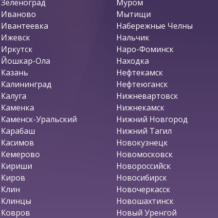
Зеленоград
Муром
Иваново
Мытищи
Ивантеевка
Набережные Челны
Ижевск
Нальчик
Иркутск
Наро-Фоминск
Йошкар-Ола
Находка
Казань
Нефтекамск
Калининград
Нефтеюганск
Калуга
Нижневартовск
Каменка
Нижнекамск
Каменск-Уральский
Нижний Новгород
Карабаш
Нижний Тагил
Касимов
Новокузнецк
Кемерово
Новомосковск
Кириши
Новороссийск
Киров
Новосибирск
Клин
Новочеркасск
Клинцы
Новошахтинск
Ковров
Новый Уренгой