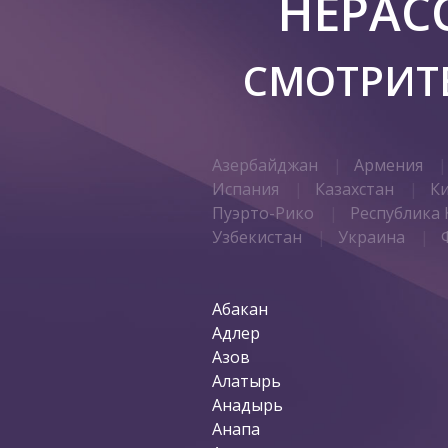
НЕРАС
СМОТРИТЕ
Азербайджан
Армения
Испания
Казахстан
К
Пуэрто-Рико
Республика 
Узбекистан
Украина
Абакан
Адлер
Азов
Алатырь
Анадырь
Анапа