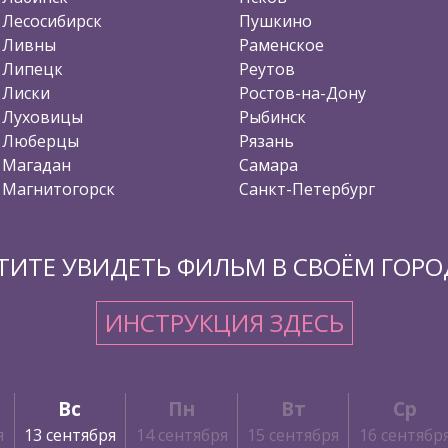
Лесосибирск
Пушкино
Ливны
Раменское
Липецк
Реутов
Лиски
Ростов-на-Дону
Луховицы
Рыбинск
Люберцы
Рязань
Магадан
Самара
Магнитогорск
Санкт-Петербург
ТИТЕ УВИДЕТЬ ФИЛЬМ В СВОЁМ ГОРО
ИНСТРУКЦИЯ ЗДЕСЬ
Вс
Пн
Вт
Ср
я
13 сентября
14 сентября
15 сентября
16 сентябр