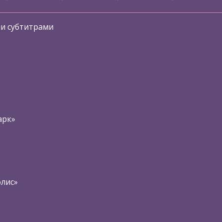
ми субтитрами
арк»
олис»