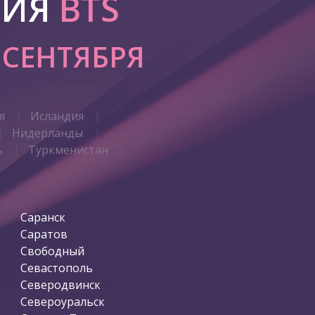
РИЯ
BTS
0 СЕНТЯБРЯ
я
Исландия
Нидерланды
ь
Туркменистан
Саранск
Саратов
Свободный
Севастополь
Северодвинск
Североуральск