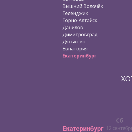
Вышний Волочёк
Геленджик
Горно-Алтайск
Данилов
Димитровград
Дятьково
Евпатория
Екатеринбург
ХО
Чт
Пт
Сб
Екатеринбург
10 сентября
11 сентября
12 сентябр