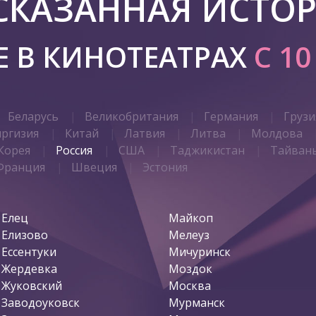
СКАЗАННАЯ ИСТО
 В КИНОТЕАТРАХ
C 1
Беларусь
Великобритания
Германия
Грузи
иргизия
Китай
Латвия
Литва
Молдова
Корея
Россия
США
Таджикистан
Тайван
Франция
Швеция
Эстония
Елец
Майкоп
Елизово
Мелеуз
Ессентуки
Мичуринск
Жердевка
Моздок
Жуковский
Москва
Заводоуковск
Мурманск