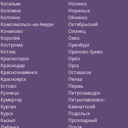
Когалым
Ногинск
Коломна
Норильск
Колпино
Обнинск
Комсомольск-на-Амуре
Октябрьский
Конаково
Олонец
Королёв
Омск
Кострома
Оренбург
Котлас
Орехово-Зуево
Красногорск
Орёл
Краснодар
Орск
Краснознаменск
Осташков
Красноярск
Пенза
Кстово
Пермь
Кузнецк
Петрозаводск
Кумертау
Петропавловск-
Курган
Камчатский
Курск
Подольск
Кызыл
Прохладный
Лабинск
Псков