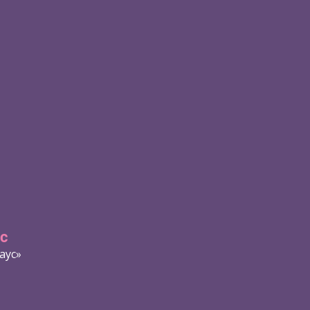
с
аус»