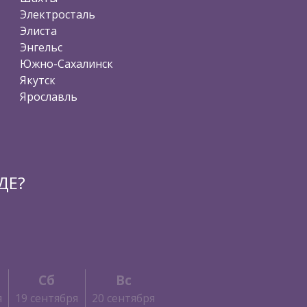
Электросталь
Элиста
Энгельс
Южно-Сахалинск
Якутск
Ярославль
ДЕ?
Сб
Вс
я
19 сентября
20 сентября