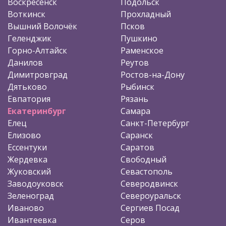
Воскресенск
Подольск
Воткинск
Прохладный
Вышний Волочёк
Псков
Геленджик
Пушкино
Горно-Алтайск
Раменское
Данилов
Реутов
Димитровград
Ростов-на-Дону
Дятьково
Рыбинск
Евпатория
Рязань
Екатеринбург
Самара
Елец
Санкт-Петербург
Елизово
Саранск
Ессентуки
Саратов
Жердевка
Свободный
Жуковский
Севастополь
Заводоуковск
Северодвинск
Зеленоград
Североуральск
Иваново
Сергиев Посад
Ивантеевка
Серов