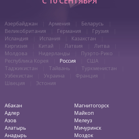
C 10 СЕНТЯБРЯ
Азербайджан
Армения
Беларусь
Великобритания
Германия
Грузия
Исландия
Испания
Казахстан
Киргизия
Китай
Латвия
Литва
Молдова
Нидерланды
Пуэрто-Рико
Республика Корея
Россия
США
Таджикистан
Тайвань
Туркменистан
Узбекистан
Украина
Франция
Швеция
Эстония
Абакан
Магнитогорск
Адлер
Майкоп
Азов
Мелеуз
Алатырь
Мичуринск
Анадырь
Моздок