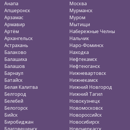
Анапа
Москва
Апшеронск
Мурманск
Арзамас
Муром
Армавир
Мытищи
Артём
Набережные Челны
Архангельск
Нальчик
Астрахань
Наро-Фоминск
Балаково
Находка
Балашиха
Нефтекамск
Балашов
Нефтеюганск
Барнаул
Нижневартовск
Батайск
Нижнекамск
Белая Калитва
Нижний Новгород
Белгород
Нижний Тагил
Белебей
Новокузнецк
Белогорск
Новомосковск
Бийск
Новороссийск
Биробиджан
Новосибирск
Благовещенск
Новочеркасск