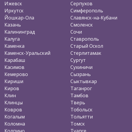
Ижевск
Серпухов
Иркутск
Симферополь
Йошкар-Ола
Славянск-на-Кубани
Казань
Смоленск
Калининград
Сочи
Калуга
Ставрополь
Каменка
Старый Оскол
Каменск-Уральский
Стерлитамак
Карабаш
Сургут
Касимов
Сухиничи
Кемерово
Сызрань
Кириши
Сыктывкар
Киров
Таганрог
Клин
Тамбов
Клинцы
Тверь
Ковров
Тобольск
Когалым
Тольятти
Коломна
Томск
Колпино
Туапсе