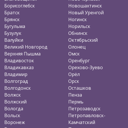
Борисоглебск
Новошахтинск
Братск
Новый Уренгой
Брянск
Ногинск
Бугульма
Норильск
Бузулук
Обнинск
Валуйки
Октябрьский
Великий Новгород
Олонец
Верхняя Пышма
Омск
Владивосток
Оренбург
Владикавказ
Орехово-Зуево
Владимир
Орёл
Волгоград
Орск
Волгодонск
Осташков
Волжск
Пенза
Волжский
Пермь
Вологда
Петрозаводск
Вольск
Петропавловск-
Воронеж
Камчатский