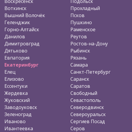
Воскресенск
Подольск
Воткинск
Прохладный
Вышний Волочёк
Псков
Геленджик
Пушкино
Горно-Алтайск
Раменское
Данилов
Реутов
Димитровград
Ростов-на-Дону
Дятьково
Рыбинск
Евпатория
Рязань
Екатеринбург
Самара
Елец
Санкт-Петербург
Елизово
Саранск
Ессентуки
Саратов
Жердевка
Свободный
Жуковский
Севастополь
Заводоуковск
Северодвинск
Зеленоград
Североуральск
Иваново
Сергиев Посад
Ивантеевка
Серов