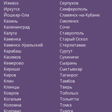
Ижевск
Серпухов
Иркутск
Симферополь
Йошкар-Ола
Славянск-на-Кубани
Казань
Смоленск
Калининград
Сочи
Калуга
Ставрополь
Каменка
Старый Оскол
Каменск-Уральский
Стерлитамак
Карабаш
Сургут
Касимов
Сухиничи
Кемерово
Сызрань
Кириши
Сыктывкар
Киров
Таганрог
Клин
Тамбов
Клинцы
Тверь
Ковров
Тобольск
Когалым
Тольятти
Коломна
Томск
Колпино
Туапсе