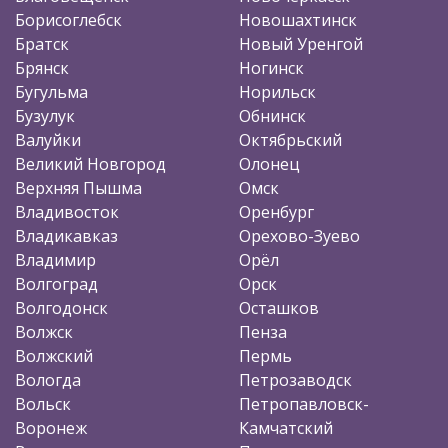
Борисоглебск
Новошахтинск
Братск
Новый Уренгой
Брянск
Ногинск
Бугульма
Норильск
Бузулук
Обнинск
Валуйки
Октябрьский
Великий Новгород
Олонец
Верхняя Пышма
Омск
Владивосток
Оренбург
Владикавказ
Орехово-Зуево
Владимир
Орёл
Волгоград
Орск
Волгодонск
Осташков
Волжск
Пенза
Волжский
Пермь
Вологда
Петрозаводск
Вольск
Петропавловск-
Воронеж
Камчатский