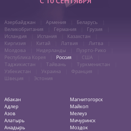
C 10 СЕНТЯБРЯ
Азербайджан
Армения
Беларусь
Великобритания
Германия
Грузия
Исландия
Испания
Казахстан
Киргизия
Китай
Латвия
Литва
Молдова
Нидерланды
Пуэрто-Рико
Республика Корея
Россия
США
Таджикистан
Тайвань
Туркменистан
Узбекистан
Украина
Франция
Швеция
Эстония
Абакан
Магнитогорск
Адлер
Майкоп
Азов
Мелеуз
Алатырь
Мичуринск
Анадырь
Моздок