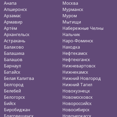
Анапа
Москва
Апшеронск
Мурманск
Арзамас
Муром
Армавир
Мытищи
Артём
Набережные Челны
Архангельск
Нальчик
Астрахань
Наро-Фоминск
Балаково
Находка
Балашиха
Нефтекамск
Балашов
Нефтеюганск
Барнаул
Нижневартовск
Батайск
Нижнекамск
Белая Калитва
Нижний Новгород
Белгород
Нижний Тагил
Белебей
Новокузнецк
Белогорск
Новомосковск
Бийск
Новороссийск
Биробиджан
Новосибирск
Благовещенск
Новочеркасск