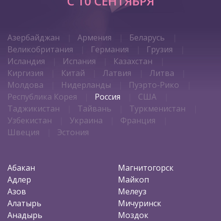
C 10 СЕНТЯБРЯ
Азербайджан
Армения
Беларусь
Великобритания
Германия
Грузия
Исландия
Испания
Казахстан
Киргизия
Китай
Латвия
Литва
Молдова
Нидерланды
Пуэрто-Рико
Республика Корея
Россия
США
Таджикистан
Тайвань
Туркменистан
Узбекистан
Украина
Франция
Швеция
Эстония
Абакан
Магнитогорск
Адлер
Майкоп
Азов
Мелеуз
Алатырь
Мичуринск
Анадырь
Моздок