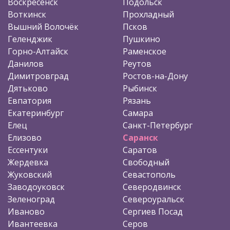
Воскресенск
Подольск
Воткинск
Прохладный
Вышний Волочёк
Псков
Геленджик
Пушкино
Горно-Алтайск
Раменское
Данилов
Реутов
Димитровград
Ростов-на-Дону
Дятьково
Рыбинск
Евпатория
Рязань
Екатеринбург
Самара
Елец
Санкт-Петербург
Елизово
Саранск
Ессентуки
Саратов
Жердевка
Свободный
Жуковский
Севастополь
Заводоуковск
Северодвинск
Зеленоград
Североуральск
Иваново
Сергиев Посад
Ивантеевка
Серов