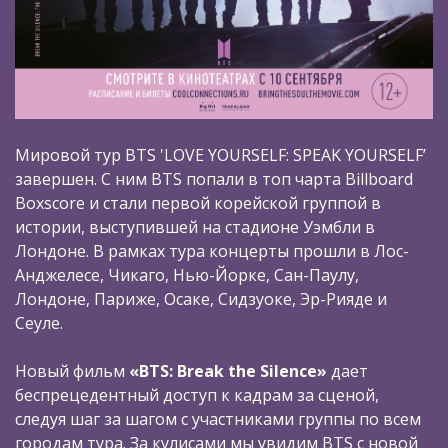
Мировой тур BTS 'LOVE YOURSELF: SPEAK YOURSELF’
завершен. С ним BTS попали в топ чарта Billboard
Boxscore и стали первой корейской группой в
истории, выступившей на стадионе Уэмбли в
Лондоне. В рамках тура концерты прошли в Лос-
Анджелесе, Чикаго, Нью-Йорке, Сан-Паулу,
Лондоне, Париже, Осаке, Сидзуоке, Эр-Рияде и
Сеуле.
Новый фильм
«BTS: Break the Silence»
дает
беспрецедентный доступ к кадрам за сценой,
следуя шаг за шагом с участниками группы по всем
городам тура. За кулисами мы увидим BTS c новой