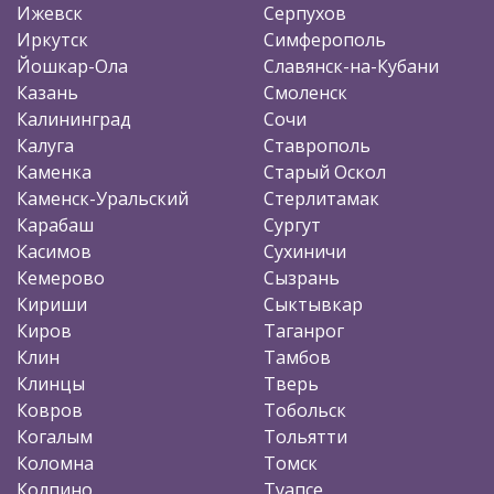
Ижевск
Серпухов
Иркутск
Симферополь
Йошкар-Ола
Славянск-на-Кубани
Казань
Смоленск
Калининград
Сочи
Калуга
Ставрополь
Каменка
Старый Оскол
Каменск-Уральский
Стерлитамак
Карабаш
Сургут
Касимов
Сухиничи
Кемерово
Сызрань
Кириши
Сыктывкар
Киров
Таганрог
Клин
Тамбов
Клинцы
Тверь
Ковров
Тобольск
Когалым
Тольятти
Коломна
Томск
Колпино
Туапсе