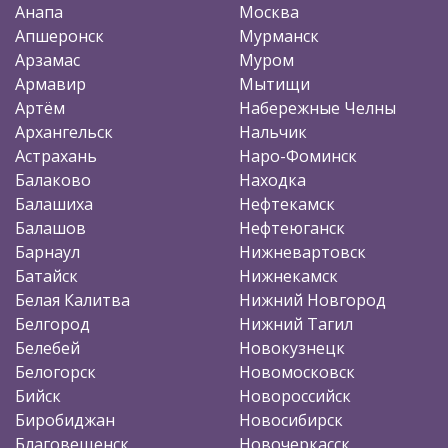
Анапа
Москва
Апшеронск
Мурманск
Арзамас
Муром
Армавир
Мытищи
Артём
Набережные Челны
Архангельск
Нальчик
Астрахань
Наро-Фоминск
Балаково
Находка
Балашиха
Нефтекамск
Балашов
Нефтеюганск
Барнаул
Нижневартовск
Батайск
Нижнекамск
Белая Калитва
Нижний Новгород
Белгород
Нижний Тагил
Белебей
Новокузнецк
Белогорск
Новомосковск
Бийск
Новороссийск
Биробиджан
Новосибирск
Благовещенск
Новочеркасск