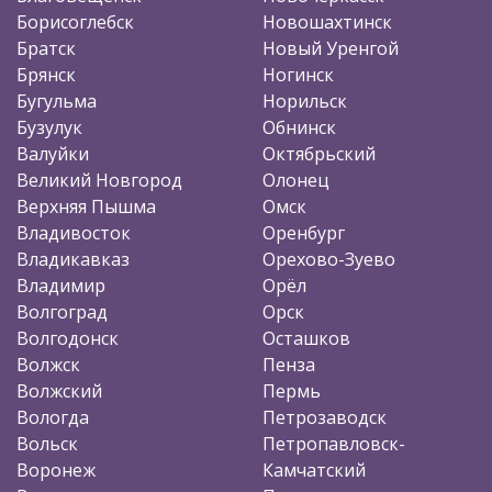
Борисоглебск
Новошахтинск
Братск
Новый Уренгой
Брянск
Ногинск
Бугульма
Норильск
Бузулук
Обнинск
Валуйки
Октябрьский
Великий Новгород
Олонец
Верхняя Пышма
Омск
Владивосток
Оренбург
Владикавказ
Орехово-Зуево
Владимир
Орёл
Волгоград
Орск
Волгодонск
Осташков
Волжск
Пенза
Волжский
Пермь
Вологда
Петрозаводск
Вольск
Петропавловск-
Воронеж
Камчатский