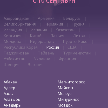
C 10 СЕНТЯБРЯ
Азербайджан
Армения
Беларусь
Великобритания
Германия
Грузия
Исландия
Испания
Казахстан
Киргизия
Китай
Латвия
Литва
Молдова
Нидерланды
Пуэрто-Рико
Республика Корея
Россия
США
Таджикистан
Тайвань
Туркменистан
Узбекистан
Украина
Франция
Швеция
Эстония
Абакан
Магнитогорск
Адлер
Майкоп
Азов
Мелеуз
Алатырь
Мичуринск
Анадырь
Моздок