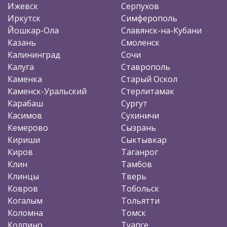
Ижевск
Серпухов
Иркутск
Симферополь
Йошкар-Ола
Славянск-на-Кубани
Казань
Смоленск
Калининград
Сочи
Калуга
Ставрополь
Каменка
Старый Оскол
Каменск-Уральский
Стерлитамак
Карабаш
Сургут
Касимов
Сухиничи
Кемерово
Сызрань
Кириши
Сыктывкар
Киров
Таганрог
Клин
Тамбов
Клинцы
Тверь
Ковров
Тобольск
Когалым
Тольятти
Коломна
Томск
Колпино
Туапсе