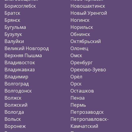
Борисоглебск
Новошахтинск
Братск
Новый Уренгой
Брянск
Ногинск
Бугульма
Норильск
Бузулук
Обнинск
Валуйки
Октябрьский
Великий Новгород
Олонец
Верхняя Пышма
Омск
Владивосток
Оренбург
Владикавказ
Орехово-Зуево
Владимир
Орёл
Волгоград
Орск
Волгодонск
Осташков
Волжск
Пенза
Волжский
Пермь
Вологда
Петрозаводск
Вольск
Петропавловск-
Воронеж
Камчатский