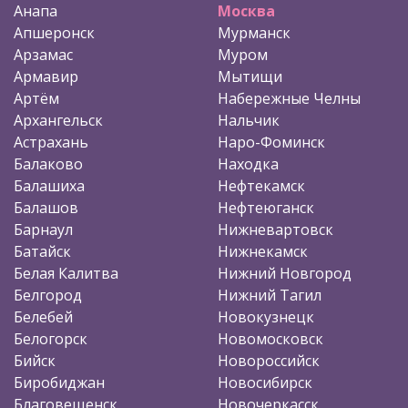
Анапа
Москва
Апшеронск
Мурманск
Арзамас
Муром
Армавир
Мытищи
Артём
Набережные Челны
Архангельск
Нальчик
Астрахань
Наро-Фоминск
Балаково
Находка
Балашиха
Нефтекамск
Балашов
Нефтеюганск
Барнаул
Нижневартовск
Батайск
Нижнекамск
Белая Калитва
Нижний Новгород
Белгород
Нижний Тагил
Белебей
Новокузнецк
Белогорск
Новомосковск
Бийск
Новороссийск
Биробиджан
Новосибирск
Благовещенск
Новочеркасск