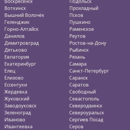
Воскресенск
Подольск
Воткинск
Прохладный
Вышний Волочёк
Псков
Геленджик
Пушкино
Горно-Алтайск
Раменское
Данилов
Реутов
Димитровград
Ростов-на-Дону
Дятьково
Рыбинск
Евпатория
Рязань
Екатеринбург
Самара
Елец
Санкт-Петербург
Елизово
Саранск
Ессентуки
Саратов
Жердевка
Свободный
Жуковский
Севастополь
Заводоуковск
Северодвинск
Зеленоград
Североуральск
Иваново
Сергиев Посад
Ивантеевка
Серов