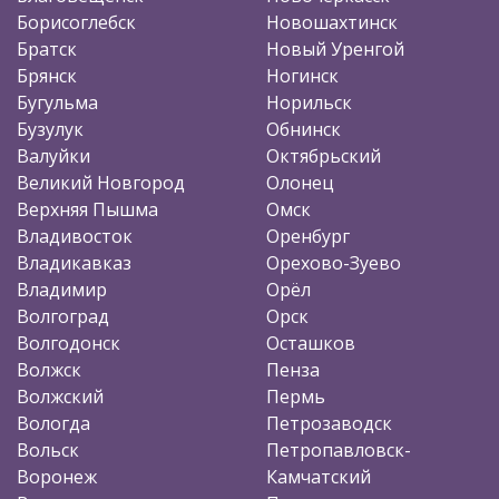
Борисоглебск
Новошахтинск
Братск
Новый Уренгой
Брянск
Ногинск
Бугульма
Норильск
Бузулук
Обнинск
Валуйки
Октябрьский
Великий Новгород
Олонец
Верхняя Пышма
Омск
Владивосток
Оренбург
Владикавказ
Орехово-Зуево
Владимир
Орёл
Волгоград
Орск
Волгодонск
Осташков
Волжск
Пенза
Волжский
Пермь
Вологда
Петрозаводск
Вольск
Петропавловск-
Воронеж
Камчатский