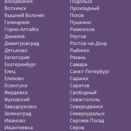
Воскресенск
Подольск
Воткинск
Прохладный
Вышний Волочёк
Псков
Геленджик
Пушкино
Горно-Алтайск
Раменское
Данилов
Реутов
Димитровград
Ростов-на-Дону
Дятьково
Рыбинск
Евпатория
Рязань
Екатеринбург
Самара
Елец
Санкт-Петербург
Елизово
Саранск
Ессентуки
Саратов
Жердевка
Свободный
Жуковский
Севастополь
Заводоуковск
Северодвинск
Зеленоград
Североуральск
Иваново
Сергиев Посад
Ивантеевка
Серов