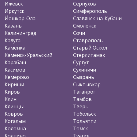
Ижевск
Серпухов
Иркутск
Симферополь
Йошкар-Ола
Славянск-на-Кубани
Казань
Смоленск
Калининград
Сочи
Калуга
Ставрополь
Каменка
Старый Оскол
Каменск-Уральский
Стерлитамак
Карабаш
Сургут
Касимов
Сухиничи
Кемерово
Сызрань
Кириши
Сыктывкар
Киров
Таганрог
Клин
Тамбов
Клинцы
Тверь
Ковров
Тобольск
Когалым
Тольятти
Коломна
Томск
Колпино
Туапсе