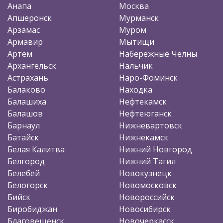
Анапа
Москва
Апшеронск
Мурманск
Арзамас
Муром
Армавир
Мытищи
Артём
Набережные Челны
Архангельск
Нальчик
Астрахань
Наро-Фоминск
Балаково
Находка
Балашиха
Нефтекамск
Балашов
Нефтеюганск
Барнаул
Нижневартовск
Батайск
Нижнекамск
Белая Калитва
Нижний Новгород
Белгород
Нижний Тагил
Белебей
Новокузнецк
Белогорск
Новомосковск
Бийск
Новороссийск
Биробиджан
Новосибирск
Благовещенск
Новочеркасск