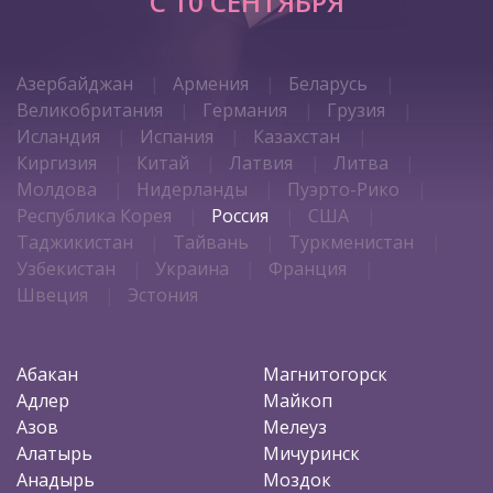
C 10 СЕНТЯБРЯ
Азербайджан
Армения
Беларусь
Великобритания
Германия
Грузия
Исландия
Испания
Казахстан
Киргизия
Китай
Латвия
Литва
Молдова
Нидерланды
Пуэрто-Рико
Республика Корея
Россия
США
Таджикистан
Тайвань
Туркменистан
Узбекистан
Украина
Франция
Швеция
Эстония
Абакан
Магнитогорск
Адлер
Майкоп
Азов
Мелеуз
Алатырь
Мичуринск
Анадырь
Моздок