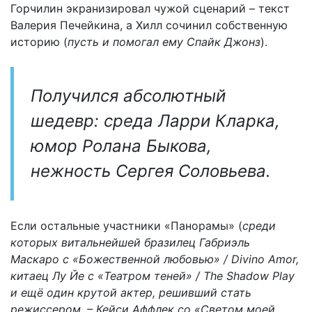
Горчилин экранизировал чужой сценарий – текст
Валерия Печейкина, а Хилл сочинил собственную
историю (
пусть и помогал ему Спайк Джонз
).
Получился абсолютный
шедевр: среда Ларри Кларка,
юмор Ролана Быкова,
нежность Сергея Соловьева.
Если остальные участники «Панорамы» (
среди
которых витальнейшей бразилец Габриэль
Маскаро c «Божественной любовью» / Divino Amor,
китаец Лу Йе c «Театром теней» / The Shadow Play
и ещё один крутой актер, решивший стать
режиссером, – Кейси Аффлек со «Светом моей