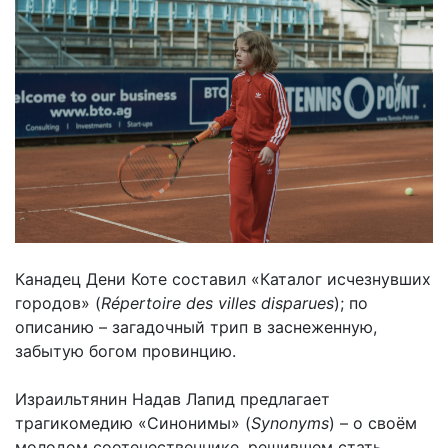
Канадец Дени Коте составил «Каталог исчезнувших
городов» (
Répertoire des villes disparues
); по
описанию – загадочный трип в заснеженную,
забытую богом провинцию.
Израильтянин Надав Лапид предлагает
трагикомедию «Синонимы» (
Synonyms
) – о своём
молодом соотечественнике, решившем стать