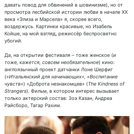
давать повод для обвинений в шовинизме), но от
просмотра лесбийской истории любви в начале ХХ
века «Элиза и Марсела» я, скорее всего,
воздержусь. Картинки красивые, но Изабель
Койше, на мой взгляд, режиссёр беспросветно
убогий.
Да, на открытии фестиваля – тоже женское (
и
тоже, кажется, совсем необязательное
) кино:
англоязычный проект датчанки Лоне Шерфиг
(
«Итальянский для начинающих», «Воспитание
чувств»
) «Доброта незнакомцев» (
The Kindness of
Strangers
). Фильм, в котором интерес вызывает
только актерский состав: Зоэ Казан, Андреа
Райсборо, Тагар Рахим.