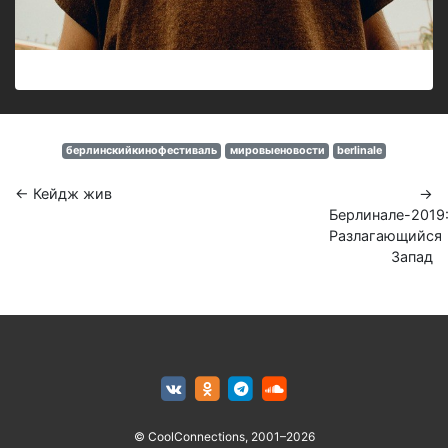
берлинскийкинофестиваль
мировыеновости
berlinale
← Кейдж жив
→
Берлинале-2019
Разлагающийся
Запад
© CoolConnections, 2001–2026