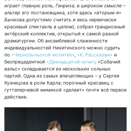
играет главную роль, Генриха, в широком смысле –
альтер эго постановщика, хотя здесь «вторым я»
Бычкова допустимо считать и весь нервически
красивый спектакль в целом
), собрал грандиозный
актёрский коллектив, открытый к самой разной
драматургии. Об ансамблевой слаженности
индивидуальностей Никитинского можно судить
по
«Чернобыльской молитве»
,
«К. Рассказам»
и
беспрецедентной
«Двенадцатой ночи»
; «Собачий
вальс» складывается из нескольких сольных
партий. Одна из самых впечатляющих – у Сергея
Кузнецова в роли Карла; порочный красавец с
гуттаперчевой мимикой «делает» почти всё первое
действие.