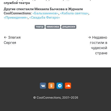
службой театра
Другие спектакли Михаила Бычкова в Журнале
CoolConnections:
«Бальзаминов»
,
«Кабала святош»
,
«Привидения»
,
«Свадьба Фигаро»
театр
немосква
рецензии
← Элегия
→ Недавно
Сергея
гостили в
чудесной
стране
© CoolConnections, 2001–2026