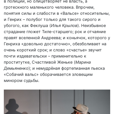
в полиции, но олицетворяет не власть, а
гротескного маленького человека. Впрочем,
понятия силы и слабости в «Вальсе» относительны,
и Генрих – полубог только для такого сирого и
убогого, как Феклуша (
Илья Крылов
). Неизбывное
страдание гложет Тиле-старшего; рок и отчаяние
правят вселенной Андреева; и коньячок, которого у
Генриха «довольно достаточно», обезболивает на
очень короткий срок; и слово «счастье» звучит
почти издевательски – применительно к
проститутке, Счастливой Женьке (
Марина
Демьяненко
); и немудрёная фортепианная пьеска
«Собачий вальс» оборачивается зловещим
минором судьбы.