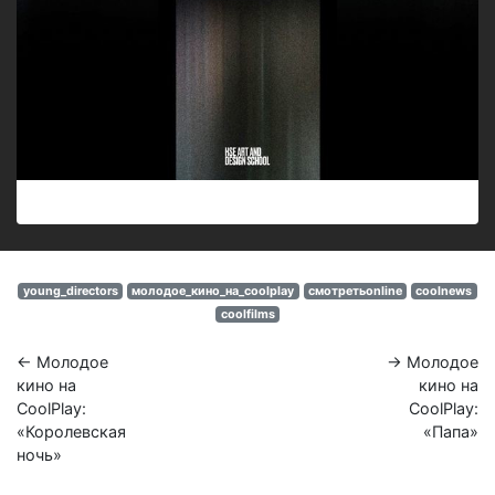
young_directors
молодое_кино_на_coolplay
смотретьonline
coolnews
coolfilms
← Молодое
→ Молодое
кино на
кино на
CoolPlay:
CoolPlay:
«Королевская
«Папа»
ночь»