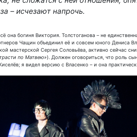
ка, не сложатся с ней отношения; опя
за – исчезают напрочь.
всё она богиня Виктория. Толстоганова – не единственн
ртнеров Чащин объединил её и совсем юного Дениса Вл
кой мастерской Сергея Соловьёва, активно сейчас сн
трасти по Матвею»
). Должен оговориться, что роль сы
Киселёв; я видел версию с Власенко – и она практическ