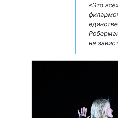
«Это всё
филармон
единстве
Роберман
на завис