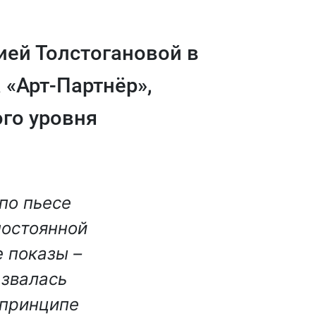
ией Толстогановой в
 «Арт-Партнёр»,
го уровня
по пьесе
постоянной
 показы –
 звалась
 принципе