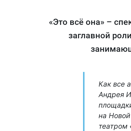
«Это всё она» – сп
заглавной роли
занимающ
Как все 
Андрея И
площадки
на Новой
театром 