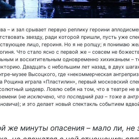
ва – и зал срывает первую реплику героини аплодисме
тствовать звезду, ради которой пришли, пусть уже спек
ействующее лицо, героиня. Но я не ропщу; я понимаю ж
огиня. Что стало ясно с первой же – совсем не божеств
ельным и восхитительным одновременно хихиканьем – т
икторию. Двадцать с небольшим лет назад, в двух шага
ентре-музее Высоцкого, где «некоммерческая антреприз
а Рощина играла «Пластилин», первый московский спе
солютный шедевр. Ловлю себя на том, что в театре не 
ремени (
не исключено, что последний раз – тоже в ант
ановича
); и это делает новый спектакль событием вдво
ой же минуты опасения – мало ли, не 