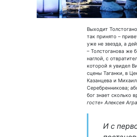
Выходит Толстогано
так принято – приве
уже не звезда, а д
– Толстоганова же б
наглой, с отвратит
которой я увидел В
сцены Таганки, в Ц
Казанцева и Михаил
Серебренникова; аб
бог знает сколько в
госте» Алексея Агр
И с перв