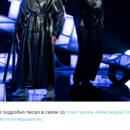
я подробно писал в связи со
спектаклем Александра Со
июте комедианта»
;