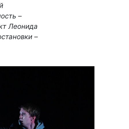
й
ость –
кт Леонида
остановки –