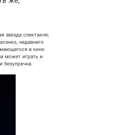
ть же,
ая звезда спектакля;
асенко, недавнего
имающегося в кино
на может играть и
и безупречна.