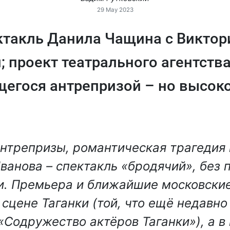
29 May 2023
ектакль Данила Чащина с Виктор
; проект театрального агентства
егося антрепризой – но высоко
антрепризы, романтическая трагедия 
ванова – спектакль «бродячий», без 
. Премьера и ближайшие московские
 сцене Таганки (той, что ещё недавно
«Содружество актёров Таганки»), а в