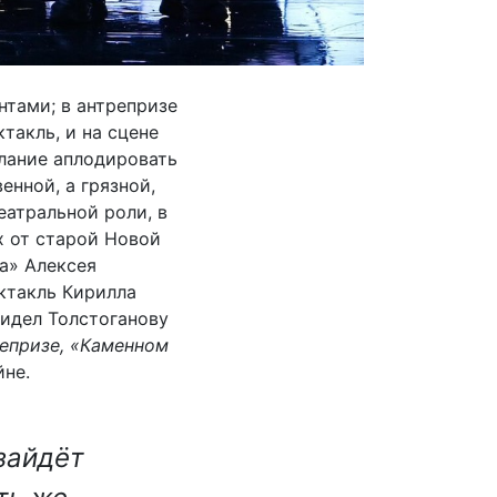
нтами; в антрепризе
такль, и на сцене
елание аплодировать
енной, а грязной,
еатральной роли, в
х от старой Новой
а» Алексея
ктакль Кирилла
видел Толстоганову
репризе, «Каменном
йне.
зайдёт