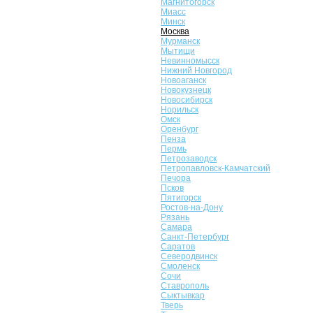
Магнитогорск
Миасс
Минск
Москва
Мурманск
Мытищи
Невинномысск
Нижний Новгород
Новоаганск
Новокузнецк
Новосибирск
Норильск
Омск
Оренбург
Пенза
Пермь
Петрозаводск
Петропавловск-Камчатский
Печора
Псков
Пятигорск
Ростов-на-Дону
Рязань
Самара
Санкт-Петербург
Саратов
Северодвинск
Смоленск
Сочи
Ставрополь
Сыктывкар
Тверь