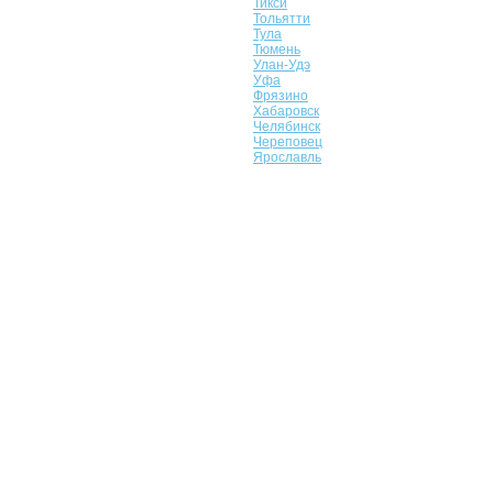
Тикси
Тольятти
Тула
Тюмень
Улан-Удэ
Уфа
Фрязино
Хабаровск
Челябинск
Череповец
Ярославль