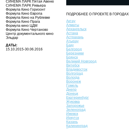
СИНЕМА ПАРК Пятая Авеню
СИНЕМА ПАРК Ривьера
Формула Кино Горизонт
Формула Кино Европа
ПОДРОБНЕЕ О ПРОЕКТЕ В ГОРОДАХ
Формула Кино на Рублевке
Актау
Формула Кино Прага
Алматы
Формула кино ЦДМ
Архангельск
Формула Кино Чертаново
Астана
Центр документального кино
Астрахань
Эльдар
Атырау
ДАТЫ:
Баку
15.10.2015-30.06.2016
Белгород
Березники
Брянск
Великий Новгород
Витебск
Владивосток
Волгоград
Вологда
Воронеж
Гомель
Днепр
Донецк
Екатеринбург
Жуковка
Запорожье
Зеленоград
Ижевск
Иркутск
Казань
Калининград