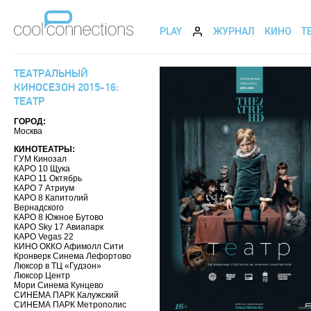
PLAY
ЖУРНАЛ
КИНО
Т
ТЕАТРАЛЬНЫЙ
КИНОСЕЗОН 2015-16:
ТЕАТР
ГОРОД:
Москва
КИНОТЕАТРЫ:
ГУМ Кинозал
КАРО 10 Щука
КАРО 11 Октябрь
КАРО 7 Атриум
КАРО 8 Капитолий
Вернадского
КАРО 8 Южное Бутово
КАРО Sky 17 Авиапарк
КАРО Vegas 22
КИНО ОККО Афимолл Сити
Кронверк Синема Лефортово
Люксор в ТЦ «Гудзон»
Люксор Центр
Мори Синема Кунцево
СИНЕМА ПАРК Калужский
СИНЕМА ПАРК Метрополис