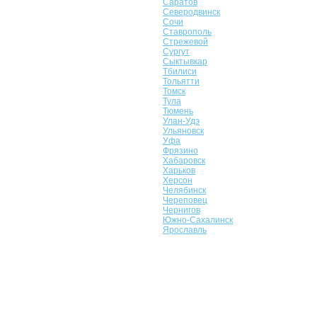
Саратов
Северодвинск
Сочи
Ставрополь
Стрежевой
Сургут
Сыктывкар
Тбилиси
Тольятти
Томск
Тула
Тюмень
Улан-Удэ
Ульяновск
Уфа
Фрязино
Хабаровск
Харьков
Херсон
Челябинск
Череповец
Чернигов
Южно-Сахалинск
Ярославль