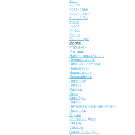
Киев
Киров
Краснодар
Красноярск
Кривой Рог
Курск
Львов
Миасс
Минск
Мончегорск
Москва
Мурманск
Мытищи
Набережные Челны
Невинномысск
Нижний Новгород
Новоаганск
Новокузнецк
Новосибирск
Норильск
Нягань
Одесса
Омск
Оренбург
Пермь
Петропавловск-Камчатский
Подольск
Реутов
Ростов-на-Дону
Рязань
Самара
Санкт-Петербург