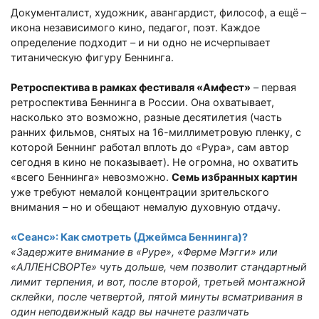
Документалист, художник, авангардист, философ, а ещё
–
икона независимого кино, педагог, поэт. Каждое
определение подходит
–
и ни одно не исчерпывает
титаническую фигуру Беннинга.
Ретроспектива в рамках фестиваля «Амфест»
– пе
рвая
ретроспектива Беннинга в России. Она охватывает,
насколько это возможно, разные десятилетия (часть
ранних фильмов, снятых на 16-миллиметровую пленку, с
которой Беннинг работал вплоть до «Рура», сам автор
сегодня в кино не показывает). Не огромна, но охватить
«всего Беннинга» невозможно.
Семь избранных картин
уже требуют немалой концентрации зрительского
внимания
–
но и обещают немалую духовную отдачу.
«Сеанс»: Как смотреть (Джеймса Беннинга)?
«Задержите внимание в «Руре», «Ферме Мэгги» или
«АЛЛЕНСВОРТе» чуть дольше, чем позволит стандартный
лимит терпения, и вот, после второй, третьей монтажной
склейки, после четвертой, пятой минуты всматривания в
один неподвижный кадр вы начнете различать