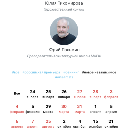
Юлия Тихомирова
Художественный критик
Юрий Пальмин
Преподаватель Архитектурной школы МАРШ
#все
#российская премьера
#беннинг
#новое независимое
#art&artists
24
25
26
27
28
3
Все
января
января
января
января
января
февраля
4
5
29
30
31
1
5
февраля
февраля
марта
марта
марта
апреля
апреля
6
7
25
2
4
15
21
апреля
апреля
августа
октября
октября
октября
октября