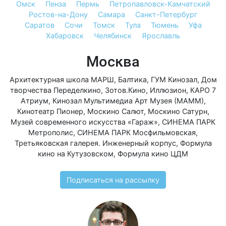
Омск
Пенза
Пермь
Петропавловск-Камчатский
Ростов-на-Дону
Самара
Санкт-Петербург
Саратов
Сочи
Томск
Тула
Тюмень
Уфа
Хабаровск
Челябинск
Ярославль
Москва
Архитектурная школа МАРШ
,
Балтика
,
ГУМ Кинозал
,
Дом
творчества Переделкино
,
Зотов.Кино
,
Иллюзион
,
КАРО 7
Атриум
,
Кинозал Мультимедиа Арт Музея (МАММ)
,
Кинотеатр Пионер
,
Москино Салют
,
Москино Сатурн
,
Музей современного искусства «Гараж»
,
СИНЕМА ПАРК
Метрополис
,
СИНЕМА ПАРК Мосфильмовская
,
Третьяковская галерея. Инженерный корпус
,
Формула
кино на Кутузовском
,
Формула кино ЦДМ
Подписаться на рассылку