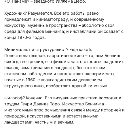
«О, Панаме»
–
звёздного Уиллема Дефо.
Художник? Разумеется. Все его работы равно
принадлежат и кинематографу, и современному
искусству; музейные пространства
–
абсолютно своя
среда для фильмов Беннинга; и инсталляции он создает с
конца 1970-х годов.
Минималист и структуралист? Ещё какой.
Повествовательное, нарративное кино
–
то, чем Беннинг
никогда не грешил; его фильмы часто строятся на долгих
планах, всматривании в ландшафт, бессюжетном
статичном наблюдении и продолжают эксперименты,
начатые в 1960-е авангардистским движением
структурного кино, изобретают другой киноязык.
Философ? Конечно. Его визуальные практики восходят к
трудам Генри Дэвида Торо. Искусство Беннинга
–
многотомный эпос осмысления связей между историей и
природой, искусственными и естественными
ландшафтами, частным и вечным.