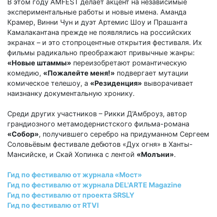
В этом году AMFEST делает акцент на независимые
экспериментальные работы и новые имена. Аманда
Крамер, Винни Чун и дуэт Артемис Шоу и Прашанта
Камалакантана прежде не появлялись на российских
экранах – и это стопроцентные открытия фестиваля. Их
фильмы радикально преображают привычные жанры:
«Новые штаммы»
переизобретают романтическую
комедию,
«Пожалейте меня!»
подвергает мутации
комическое телешоу, а
«Резиденция»
выворачивает
наизнанку документальную хронику.
Среди других участников – Рикки Д’Амброуз, автор
грандиозного метамодернистского фильма-романа
«Собор»
, получившего серебро на придуманном Сергеем
Соловьёвым фестивале дебютов «Дух огня» в Ханты-
Мансийске, и Скай Хопинка с лентой
«Молъни»
.
Гид по фестивалю от журнала «Мост»
Гид по фестивалю от журнала DEL'ARTE Magazine
Гид по фестивалю от проекта SRSLY
Гид по фестивалю от RTVI