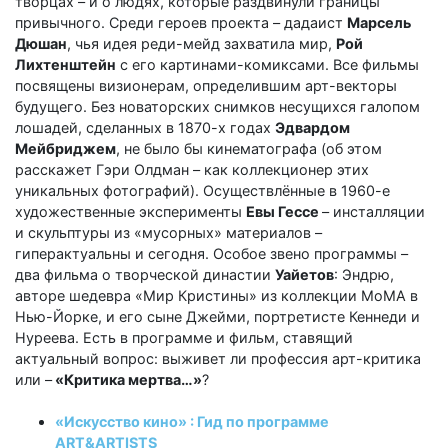
творцах – и о людях, которые раздвинули границы
привычного. Среди героев проекта – дадаист
Марсель
Дюшан
, чья идея реди-мейд захватила мир,
Рой
Лихтенштейн
с его картинами-комиксами. Все фильмы
посвящены визионерам, определившим арт-векторы
будущего. Без новаторских снимков несущихся галопом
лошадей, сделанных в 1870-х годах
Эдвардом
Мейбриджем
, не было бы кинематографа (об этом
расскажет Гэри Олдман – как коллекционер этих
уникальных фотографий). Осуществлённые в 1960-е
художественные эксперименты
Евы Гессе
– инсталляции
и скульптуры из «мусорных» материалов –
гиперактуальны и сегодня. Особое звено программы –
два фильма о творческой династии
Уайетов
: Эндрю,
авторе шедевра «Мир Кристины» из коллекции МоМА в
Нью-Йорке, и его сыне Джейми, портретисте Кеннеди и
Нуреева. Есть в программе и фильм, ставящий
актуальный вопрос: выживет ли профессия арт-критика
или –
«Критика мертва…»
?
«Искусство кино» : Гид по программе
ART&ARTISTS