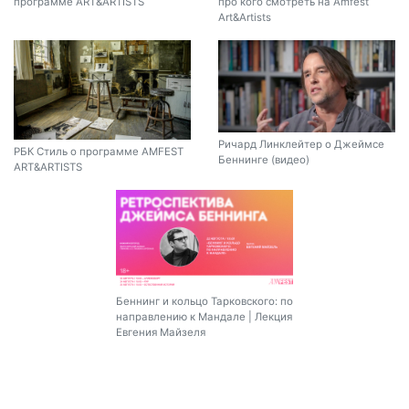
программе ART&ARTISTS
про кого смотреть на Amfest
Art&Artists
Ричард Линклейтер о Джеймсе
РБК Стиль о программе AMFEST
Беннинге (видео)
ART&ARTISTS
Беннинг и кольцо Тарковского: по
направлению к Мандале | Лекция
Евгения Майзеля