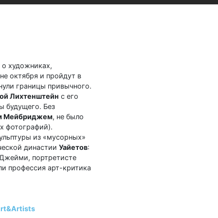
 о художниках,
не октября и пройдут в
инули границы привычного.
ой Лихтенштейн
с его
 будущего. Без
м Мейбриджем
, не было
х фотографий).
кульптуры из «мусорных»
рческой династии
Уайетов
:
 Джейми, портретисте
ли профессия арт-критика
t&Artists