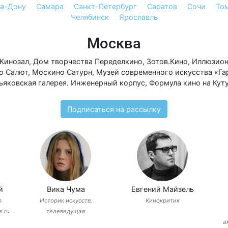
на-Дону
Самара
Санкт-Петербург
Саратов
Сочи
То
Челябинск
Ярославль
Москва
Кинозал
,
Дом творчества Переделкино
,
Зотов.Кино
,
Иллюзио
о Салют
,
Москино Сатурн
,
Музей современного искусства «Г
ьяковская галерея. Инженерный корпус
,
Формула кино на Кут
Подписаться на рассылку
й
Вика Чума
Евгений Майзель
р
Историк искусств,
Кинокритик
s.ru
телеведущая
а