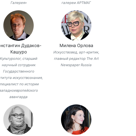
Галерея»
галереи АРТМАГ
онстантин Дудаков-
Милена Орлова
Кашуро
Искусствовед, арт-критик,
Культуролог, старший
главный редактор The Art
научный сотрудник
Newspaper Russia
Государственного
титута искусствознания,
специалист по истории
западноевропейского
авангарда