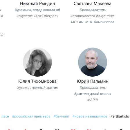
Николай Рындин
Светлана Макеева
к
Художник, автор канала об
Преподаватель
ом
искусстве «Арт Обстрел»
исторического факультета
МГУ им. М. В. Ломоносова
ор
Юлия Тихомирова
Юрий Пальмин
Художественный критик
Преподаватель
Архитектурной школы
МАРШ
#все
#российская премьера
#беннинг
#новое независимое
#art&artists