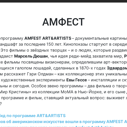
АМФЕСТ
опрограмму
AMFEST ART&ARTISTS
– документальные картины
ндшафт за последние 150 лет. Кинопоказы стартуют в середи
 Это фильмы о звёздных творцах – и о людях, которые раздв
дадаист
Марсель Дюшан
, чья идея реди-мейд захватила мир,
Р
е фильмы посвящены визионерам, определившим арт-векторы
ущихся галопом лошадей, сделанных в 1870-х годах
Эдвардо
м расскажет Гэри Олдман – как коллекционер этих уникальны
е художественные эксперименты
Евы Гессе
– инсталляции и с
льны и сегодня. Особое звено программы – два фильма о тво
Мир Кристины» из коллекции МоМА в Нью-Йорке, и его сыне
в программе и фильм, ставящий актуальный вопрос: выживет 
?
 Гид по программе ART&ARTISTS
мов об американском искусстве вошли в программу AMFEST Ar