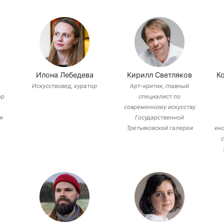
Илона Лебедева
Кирилл Светляков
К
Искусствовед, куратор
Арт-критик, главный
ор
специалист по
современному искусству
и
Государственной
Третьяковской галереи
инс