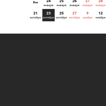
24
25
26
27
28
Все
января
января
января
января
января
21
23
25
27
9
12
октября
октября
октября
октября
ноября
ноября