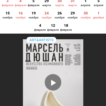
3
4
5
29
30
31
1
5
февраля
февраля
февраля
марта
марта
марта
апреля
апреля
15
16
19
24
26
29
30
1
ноября
ноября
ноября
ноября
ноября
ноября
ноября
декабря
4
12
18
февраля
февраля
февраля
ART&ARTISTS