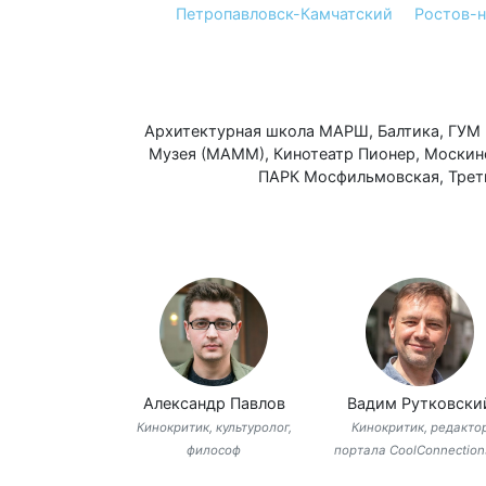
Петропавловск-Камчатский
Ростов-
Архитектурная школа МАРШ
,
Балтика
,
ГУМ 
Музея (МАММ)
,
Кинотеатр Пионер
,
Москин
ПАРК Мосфильмовская
,
Трет
Александр Павлов
Вадим Рутковски
Кинокритик, культуролог,
Кинокритик, редакто
философ
портала CoolConnection