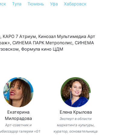
мск
Тула
Тюмень
Уфа
Хабаровск
н
,
КАРО 7 Атриум
,
Кинозал Мультимедиа Арт
араж»
,
СИНЕМА ПАРК Метрополис
,
СИНЕМА
узовском
,
Формула кино ЦДМ
Екатерина
Елена Крылова
Милорадова
Эксперт в области
Арт-советник и
маркетинга культуры,
мбассадор галереи «G1
куратор, основательница