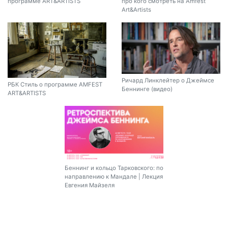
программе ART&ARTISTS
про кого смотреть на Amfest
Art&Artists
Ричард Линклейтер о Джеймсе
РБК Стиль о программе AMFEST
Беннинге (видео)
ART&ARTISTS
Беннинг и кольцо Тарковского: по
направлению к Мандале | Лекция
Евгения Майзеля