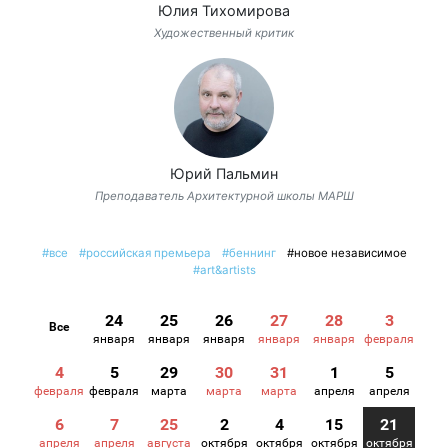
Юлия Тихомирова
Художественный критик
Юрий Пальмин
Преподаватель Архитектурной школы МАРШ
#все
#российская премьера
#беннинг
#новое независимое
#art&artists
24
25
26
27
28
3
Все
января
января
января
января
января
февраля
4
5
29
30
31
1
5
февраля
февраля
марта
марта
марта
апреля
апреля
6
7
25
2
4
15
21
апреля
апреля
августа
октября
октября
октября
октября