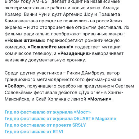
В этом году AMFEST делает акцент на независимые
экспериментальные работы и новые имена. Аманда
Крамер, Винни Чун и дуэт Артемис Шоу и Прашанта
Камалакантана прежде не появлялись на российских
экранах – и это стопроцентные открытия фестиваля. Их
фильмы радикально преображают привычные жанры:
«Новые штаммы»
переизобретают романтическую
комедию,
«Пожалейте меня!»
подвергает мутации
комическое телешоу, а
«Резиденция»
выворачивает
наизнанку документальную хронику.
Среди других участников – Рикки Д’Амброуз, автор
грандиозного метамодернистского фильма-романа
«Собор»
, получившего серебро на придуманном Сергеем
Соловьёвым фестивале дебютов «Дух огня» в Ханты-
Мансийске, и Скай Хопинка с лентой
«Молъни»
.
Гид по фестивалю от журнала «Мост»
Гид по фестивалю от журнала DEL'ARTE Magazine
Гид по фестивалю от проекта SRSLY
Гид по фестивалю от RTVI