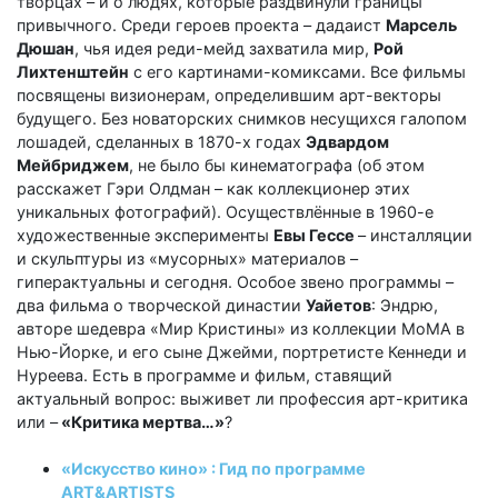
творцах – и о людях, которые раздвинули границы
привычного. Среди героев проекта – дадаист
Марсель
Дюшан
, чья идея реди-мейд захватила мир,
Рой
Лихтенштейн
с его картинами-комиксами. Все фильмы
посвящены визионерам, определившим арт-векторы
будущего. Без новаторских снимков несущихся галопом
лошадей, сделанных в 1870-х годах
Эдвардом
Мейбриджем
, не было бы кинематографа (об этом
расскажет Гэри Олдман – как коллекционер этих
уникальных фотографий). Осуществлённые в 1960-е
художественные эксперименты
Евы Гессе
– инсталляции
и скульптуры из «мусорных» материалов –
гиперактуальны и сегодня. Особое звено программы –
два фильма о творческой династии
Уайетов
: Эндрю,
авторе шедевра «Мир Кристины» из коллекции МоМА в
Нью-Йорке, и его сыне Джейми, портретисте Кеннеди и
Нуреева. Есть в программе и фильм, ставящий
актуальный вопрос: выживет ли профессия арт-критика
или –
«Критика мертва…»
?
«Искусство кино» : Гид по программе
ART&ARTISTS