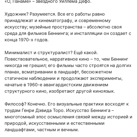
«О, Панаме»
–
звёздного Уиллема Дефо.
Художник? Разумеется. Все его работы равно
принадлежат и кинематографу, и современному
искусству; музейные пространства
–
абсолютно своя
среда для фильмов Беннинга; и инсталляции он создает с
конца 1970-х годов.
Минималист и структуралист? Ещё какой.
Повествовательное, нарративное кино
–
то, чем Беннинг
никогда не грешил; его фильмы часто строятся на долгих
планах, всматривании в ландшафт, бессюжетном
статичном наблюдении и продолжают эксперименты,
начатые в 1960-е авангардистским движением
структурного кино, изобретают другой киноязык.
Философ? Конечно. Его визуальные практики восходят к
трудам Генри Дэвида Торо. Искусство Беннинга
–
многотомный эпос осмысления связей между историей и
природой, искусственными и естественными
ландшафтами, частным и вечным.