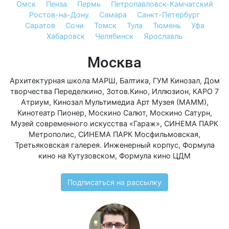
Омск
Пенза
Пермь
Петропавловск-Камчатский
Ростов-на-Дону
Самара
Санкт-Петербург
Саратов
Сочи
Томск
Тула
Тюмень
Уфа
Хабаровск
Челябинск
Ярославль
Москва
Архитектурная школа МАРШ
,
Балтика
,
ГУМ Кинозал
,
Дом
творчества Переделкино
,
Зотов.Кино
,
Иллюзион
,
КАРО 7
Атриум
,
Кинозал Мультимедиа Арт Музея (МАММ)
,
Кинотеатр Пионер
,
Москино Салют
,
Москино Сатурн
,
Музей современного искусства «Гараж»
,
СИНЕМА ПАРК
Метрополис
,
СИНЕМА ПАРК Мосфильмовская
,
Третьяковская галерея. Инженерный корпус
,
Формула
кино на Кутузовском
,
Формула кино ЦДМ
Подписаться на рассылку