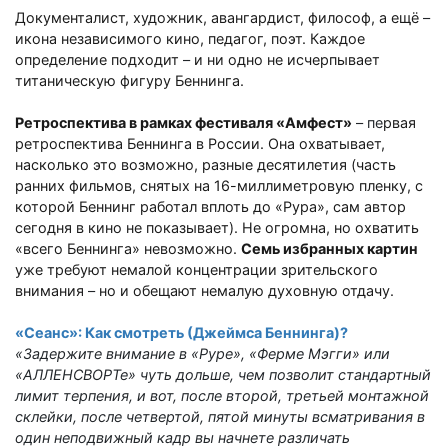
Документалист, художник, авангардист, философ, а ещё
–
икона независимого кино, педагог, поэт. Каждое
определение подходит
–
и ни одно не исчерпывает
титаническую фигуру Беннинга.
Ретроспектива в рамках фестиваля «Амфест»
– пе
рвая
ретроспектива Беннинга в России. Она охватывает,
насколько это возможно, разные десятилетия (часть
ранних фильмов, снятых на 16-миллиметровую пленку, с
которой Беннинг работал вплоть до «Рура», сам автор
сегодня в кино не показывает). Не огромна, но охватить
«всего Беннинга» невозможно.
Семь избранных картин
уже требуют немалой концентрации зрительского
внимания
–
но и обещают немалую духовную отдачу.
«Сеанс»: Как смотреть (Джеймса Беннинга)?
«Задержите внимание в «Руре», «Ферме Мэгги» или
«АЛЛЕНСВОРТе» чуть дольше, чем позволит стандартный
лимит терпения, и вот, после второй, третьей монтажной
склейки, после четвертой, пятой минуты всматривания в
один неподвижный кадр вы начнете различать