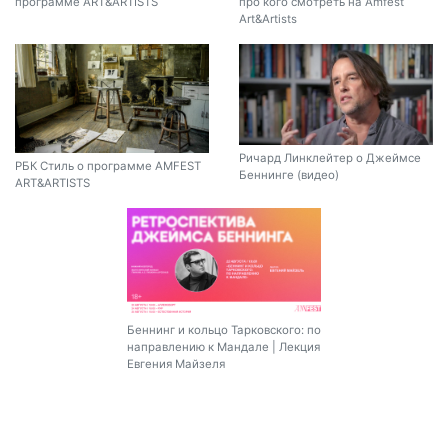
программе ART&ARTISTS
про кого смотреть на Amfest
Art&Artists
Ричард Линклейтер о Джеймсе
РБК Стиль о программе AMFEST
Беннинге (видео)
ART&ARTISTS
Беннинг и кольцо Тарковского: по
направлению к Мандале | Лекция
Евгения Майзеля