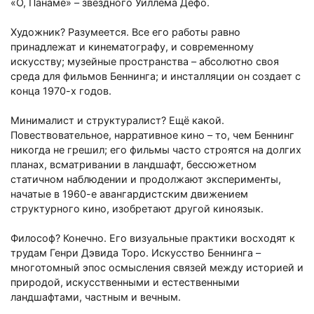
«О, Панаме»
–
звёздного Уиллема Дефо.
Художник? Разумеется. Все его работы равно
принадлежат и кинематографу, и современному
искусству; музейные пространства
–
абсолютно своя
среда для фильмов Беннинга; и инсталляции он создает с
конца 1970-х годов.
Минималист и структуралист? Ещё какой.
Повествовательное, нарративное кино
–
то, чем Беннинг
никогда не грешил; его фильмы часто строятся на долгих
планах, всматривании в ландшафт, бессюжетном
статичном наблюдении и продолжают эксперименты,
начатые в 1960-е авангардистским движением
структурного кино, изобретают другой киноязык.
Философ? Конечно. Его визуальные практики восходят к
трудам Генри Дэвида Торо. Искусство Беннинга
–
многотомный эпос осмысления связей между историей и
природой, искусственными и естественными
ландшафтами, частным и вечным.