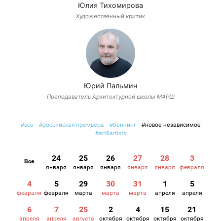
Юлия Тихомирова
Художественный критик
Юрий Пальмин
Преподаватель Архитектурной школы МАРШ
#все
#российская премьера
#беннинг
#новое независимое
#art&artists
24
25
26
27
28
3
Все
января
января
января
января
января
февраля
4
5
29
30
31
1
5
февраля
февраля
марта
марта
марта
апреля
апреля
6
7
25
2
4
15
21
апреля
апреля
августа
октября
октября
октября
октября