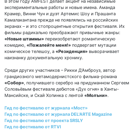
В этом году AMFEST делает акцент на независимые
экспериментальные работы и новые имена. Аманда
Крамер, Винни Чун и дуэт Артемис Шоу и Прашанта
Камалакантана прежде не появлялись на российских
экранах – и это стопроцентные открытия фестиваля. Их
фильмы радикально преображают привычные жанры:
«Новые штаммы»
переизобретают романтическую
комедию,
«Пожалейте меня!»
подвергает мутации
комическое телешоу, а
«Резиденция»
выворачивает
наизнанку документальную хронику.
Среди других участников – Рикки Д’Амброуз, автор
грандиозного метамодернистского фильма-романа
«Собор»
, получившего серебро на придуманном Сергеем
Соловьёвым фестивале дебютов «Дух огня» в Ханты-
Мансийске, и Скай Хопинка с лентой
«Молъни»
.
Гид по фестивалю от журнала «Мост»
Гид по фестивалю от журнала DEL'ARTE Magazine
Гид по фестивалю от проекта SRSLY
Гид по фестивалю от RTVI