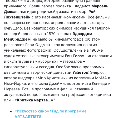
творцах – и о людях, которые раздвинули границы
привычного. Среди героев проекта – дадаист
Марсель
Дюшан
, чья идея реди-мейд захватила мир,
Рой
Лихтенштейн
с его картинами-комиксами. Все фильмы
посвящены визионерам, определившим арт-векторы
будущего. Без новаторских снимков несущихся галопом
лошадей, сделанных в 1870-х годах
Эдвардом
Мейбриджем
, не было бы кинематографа (об этом
расскажет Гэри Олдман – как коллекционер этих
уникальных фотографий). Осуществлённые в 1960-е
художественные эксперименты
Евы Гессе
– инсталляции
и скульптуры из «мусорных» материалов –
гиперактуальны и сегодня. Особое звено программы –
два фильма о творческой династии
Уайетов
: Эндрю,
авторе шедевра «Мир Кристины» из коллекции МоМА в
Нью-Йорке, и его сыне Джейми, портретисте Кеннеди и
Нуреева. Есть в программе и фильм, ставящий
актуальный вопрос: выживет ли профессия арт-критика
или –
«Критика мертва…»
?
«Искусство кино» : Гид по программе
ART&ARTISTS