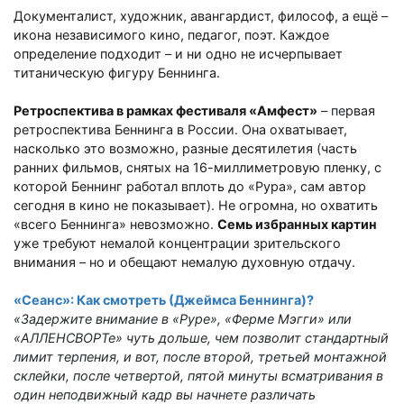
Документалист, художник, авангардист, философ, а ещё
–
икона независимого кино, педагог, поэт. Каждое
определение подходит
–
и ни одно не исчерпывает
титаническую фигуру Беннинга.
Ретроспектива в рамках фестиваля «Амфест»
– пе
рвая
ретроспектива Беннинга в России. Она охватывает,
насколько это возможно, разные десятилетия (часть
ранних фильмов, снятых на 16-миллиметровую пленку, с
которой Беннинг работал вплоть до «Рура», сам автор
сегодня в кино не показывает). Не огромна, но охватить
«всего Беннинга» невозможно.
Семь избранных картин
уже требуют немалой концентрации зрительского
внимания
–
но и обещают немалую духовную отдачу.
«Сеанс»: Как смотреть (Джеймса Беннинга)?
«Задержите внимание в «Руре», «Ферме Мэгги» или
«АЛЛЕНСВОРТе» чуть дольше, чем позволит стандартный
лимит терпения, и вот, после второй, третьей монтажной
склейки, после четвертой, пятой минуты всматривания в
один неподвижный кадр вы начнете различать