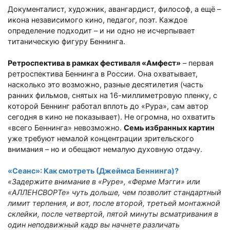
Документалист, художник, авангардист, философ, а ещё
–
икона независимого кино, педагог, поэт. Каждое
определение подходит
–
и ни одно не исчерпывает
титаническую фигуру Беннинга.
Ретроспектива в рамках фестиваля «Амфест»
– пе
рвая
ретроспектива Беннинга в России. Она охватывает,
насколько это возможно, разные десятилетия (часть
ранних фильмов, снятых на 16-миллиметровую пленку, с
которой Беннинг работал вплоть до «Рура», сам автор
сегодня в кино не показывает). Не огромна, но охватить
«всего Беннинга» невозможно.
Семь избранных картин
уже требуют немалой концентрации зрительского
внимания
–
но и обещают немалую духовную отдачу.
«Сеанс»: Как смотреть (Джеймса Беннинга)?
«Задержите внимание в «Руре», «Ферме Мэгги» или
«АЛЛЕНСВОРТе» чуть дольше, чем позволит стандартный
лимит терпения, и вот, после второй, третьей монтажной
склейки, после четвертой, пятой минуты всматривания в
один неподвижный кадр вы начнете различать