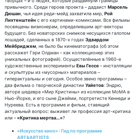
творцах – и о людях, которые раздвинули границы
привычного. Среди героев проекта – дадаист
Марсель
Дюшан
, чья идея реди-мейд захватила мир,
Рой
Лихтенштейн
с его картинами-комиксами. Все фильмы
посвящены визионерам, определившим арт-векторы
будущего. Без новаторских снимков несущихся галопом
лошадей, сделанных в 1870-х годах
Эдвардом
Мейбриджем
, не было бы кинематографа (об этом
расскажет Гэри Олдман – как коллекционер этих
уникальных фотографий). Осуществлённые в 1960-е
художественные эксперименты
Евы Гессе
– инсталляции
и скульптуры из «мусорных» материалов –
гиперактуальны и сегодня. Особое звено программы –
два фильма о творческой династии
Уайетов
: Эндрю,
авторе шедевра «Мир Кристины» из коллекции МоМА в
Нью-Йорке, и его сыне Джейми, портретисте Кеннеди и
Нуреева. Есть в программе и фильм, ставящий
актуальный вопрос: выживет ли профессия арт-критика
или –
«Критика мертва…»
?
«Искусство кино» : Гид по программе
ART&ARTISTS