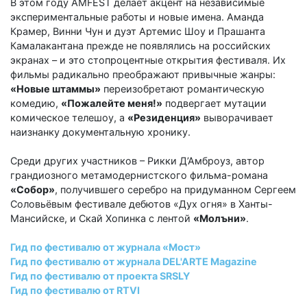
В этом году AMFEST делает акцент на независимые
экспериментальные работы и новые имена. Аманда
Крамер, Винни Чун и дуэт Артемис Шоу и Прашанта
Камалакантана прежде не появлялись на российских
экранах – и это стопроцентные открытия фестиваля. Их
фильмы радикально преображают привычные жанры:
«Новые штаммы»
переизобретают романтическую
комедию,
«Пожалейте меня!»
подвергает мутации
комическое телешоу, а
«Резиденция»
выворачивает
наизнанку документальную хронику.
Среди других участников – Рикки Д’Амброуз, автор
грандиозного метамодернистского фильма-романа
«Собор»
, получившего серебро на придуманном Сергеем
Соловьёвым фестивале дебютов «Дух огня» в Ханты-
Мансийске, и Скай Хопинка с лентой
«Молъни»
.
Гид по фестивалю от журнала «Мост»
Гид по фестивалю от журнала DEL'ARTE Magazine
Гид по фестивалю от проекта SRSLY
Гид по фестивалю от RTVI