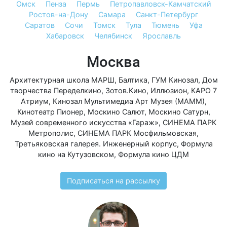
Омск
Пенза
Пермь
Петропавловск-Камчатский
Ростов-на-Дону
Самара
Санкт-Петербург
Саратов
Сочи
Томск
Тула
Тюмень
Уфа
Хабаровск
Челябинск
Ярославль
Москва
Архитектурная школа МАРШ
,
Балтика
,
ГУМ Кинозал
,
Дом
творчества Переделкино
,
Зотов.Кино
,
Иллюзион
,
КАРО 7
Атриум
,
Кинозал Мультимедиа Арт Музея (МАММ)
,
Кинотеатр Пионер
,
Москино Салют
,
Москино Сатурн
,
Музей современного искусства «Гараж»
,
СИНЕМА ПАРК
Метрополис
,
СИНЕМА ПАРК Мосфильмовская
,
Третьяковская галерея. Инженерный корпус
,
Формула
кино на Кутузовском
,
Формула кино ЦДМ
Подписаться на рассылку