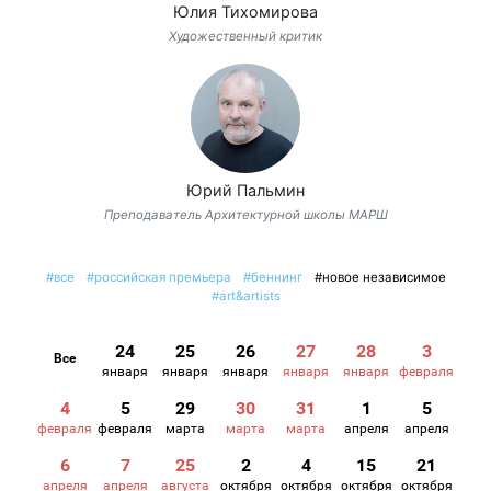
Юлия Тихомирова
Художественный критик
Юрий Пальмин
Преподаватель Архитектурной школы МАРШ
#все
#российская премьера
#беннинг
#новое независимое
#art&artists
24
25
26
27
28
3
Все
января
января
января
января
января
февраля
4
5
29
30
31
1
5
февраля
февраля
марта
марта
марта
апреля
апреля
6
7
25
2
4
15
21
апреля
апреля
августа
октября
октября
октября
октября