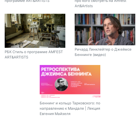
программе ART&ARTISTS
про кого смотреть на Amfest
Art&Artists
Ричард Линклейтер о Джеймсе
РБК Стиль о программе AMFEST
Беннинге (видео)
ART&ARTISTS
Беннинг и кольцо Тарковского: по
направлению к Мандале | Лекция
Евгения Майзеля