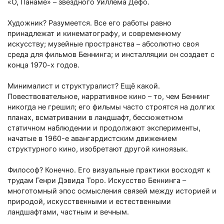
«О, Панаме»
–
звёздного Уиллема Дефо.
Художник? Разумеется. Все его работы равно
принадлежат и кинематографу, и современному
искусству; музейные пространства
–
абсолютно своя
среда для фильмов Беннинга; и инсталляции он создает с
конца 1970-х годов.
Минималист и структуралист? Ещё какой.
Повествовательное, нарративное кино
–
то, чем Беннинг
никогда не грешил; его фильмы часто строятся на долгих
планах, всматривании в ландшафт, бессюжетном
статичном наблюдении и продолжают эксперименты,
начатые в 1960-е авангардистским движением
структурного кино, изобретают другой киноязык.
Философ? Конечно. Его визуальные практики восходят к
трудам Генри Дэвида Торо. Искусство Беннинга
–
многотомный эпос осмысления связей между историей и
природой, искусственными и естественными
ландшафтами, частным и вечным.